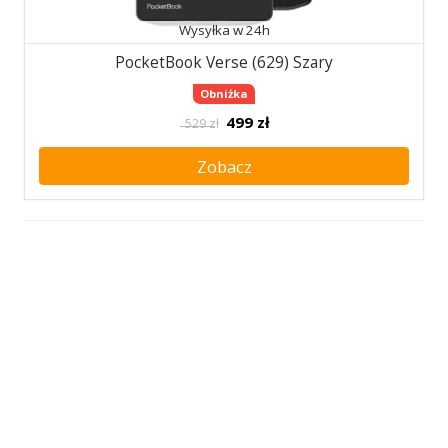
Wysyłka w 24h
PocketBook Verse (629) Szary
Obniżka
499
zł
529 zł
Zobacz