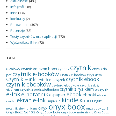
Aktualności
(480)
Infografiki
(6)
Inne
(136)
konkursy
(2)
Porównania
(307)
Recenzje
(88)
Testy czytników oraz aplikacji
(172)
Wyświetlacz E Ink
(72)
TAGI
czytnik
Amazon
boox
6-calowy czytnik
czytnik do
Cybook
czytnik e-booków
pdf
Czytnik e-booków z rysikiem
czytnik ebook
Czytnik E-ink
czytnik e-książek
czytnik ebooków
czytniki ebooków
czytnik z dużym
czytnik z rysikiem
czytnik z podświetleniem
e-czytnik
ekranem
e-ink
e-notatnik
ebook
ebooki
e-papier
ebook
kindle
ekran e-ink
Kobo
Legimi
Empik Go
reader
onyx boox
onyx
onyx boox go 6
notatnik elektroniczny
Onyx Boox Go 10.3
Onyx Boox Note
onyx boox note air 4 c
Onyx Boox