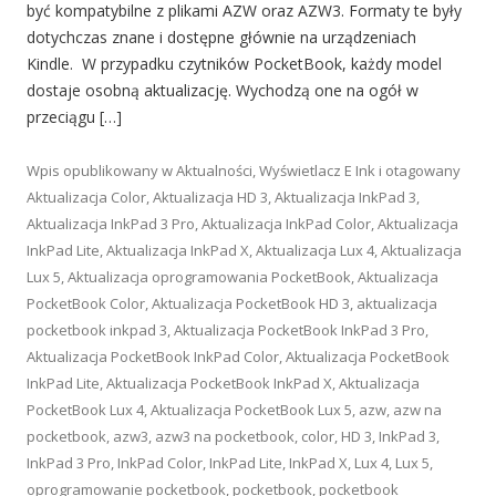
być kompatybilne z plikami AZW oraz AZW3. Formaty te były
dotychczas znane i dostępne głównie na urządzeniach
Kindle. W przypadku czytników PocketBook, każdy model
dostaje osobną aktualizację. Wychodzą one na ogół w
przeciągu […]
Wpis opublikowany w
Aktualności
,
Wyświetlacz E Ink
i otagowany
Aktualizacja Color
,
Aktualizacja HD 3
,
Aktualizacja InkPad 3
,
Aktualizacja InkPad 3 Pro
,
Aktualizacja InkPad Color
,
Aktualizacja
InkPad Lite
,
Aktualizacja InkPad X
,
Aktualizacja Lux 4
,
Aktualizacja
Lux 5
,
Aktualizacja oprogramowania PocketBook
,
Aktualizacja
PocketBook Color
,
Aktualizacja PocketBook HD 3
,
aktualizacja
pocketbook inkpad 3
,
Aktualizacja PocketBook InkPad 3 Pro
,
Aktualizacja PocketBook InkPad Color
,
Aktualizacja PocketBook
InkPad Lite
,
Aktualizacja PocketBook InkPad X
,
Aktualizacja
PocketBook Lux 4
,
Aktualizacja PocketBook Lux 5
,
azw
,
azw na
pocketbook
,
azw3
,
azw3 na pocketbook
,
color
,
HD 3
,
InkPad 3
,
InkPad 3 Pro
,
InkPad Color
,
InkPad Lite
,
InkPad X
,
Lux 4
,
Lux 5
,
oprogramowanie pocketbook
,
pocketbook
,
pocketbook