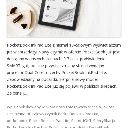
PocketBook InkPad Lite z niemal 10-calowym wyświetlaczem
już w sprzedaży! Nowy czytnik w ofercie PocketBook już jest
dostępny w naszych sklepach. 9,7 cala, podświetlenie
SMARTlight, boczne przyciski zmiany stron i wydajny
procesor Dual-Core to cechy PocketBook InkPad Lite.
Zapowiedziany na początku sierpnia nowy model
PocketBook InkPad Lite już się pojawił w polskich sklepach.
Za cenę […]
Wpis opublikowany w
Aktualności
i otagowany
9'7 cala
,
InkPad
Lite
,
niemal 10-calowy czytnik PocketBook InkPad Lite
,
pocketbook
,
PocketBook InkPad Lite
,
SmartLIGHT
,
Specyfikacja
PocketBook InkPad Lite
,
Specyfikacja produktu PocketBook