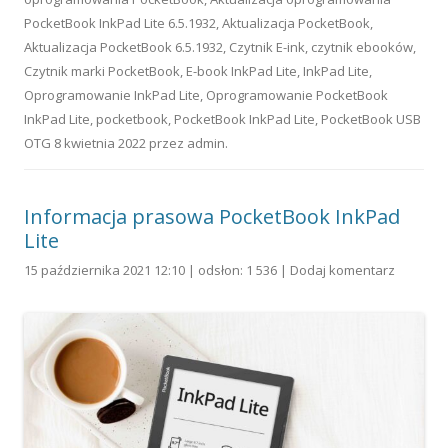
PocketBook InkPad Lite 6.5.1932
,
Aktualizacja PocketBook
,
Aktualizacja PocketBook 6.5.1932
,
Czytnik E-ink
,
czytnik ebooków
,
Czytnik marki PocketBook
,
E-book InkPad Lite
,
InkPad Lite
,
Oprogramowanie InkPad Lite
,
Oprogramowanie PocketBook
InkPad Lite
,
pocketbook
,
PocketBook InkPad Lite
,
PocketBook USB
OTG
8 kwietnia 2022
przez
admin
.
Informacja prasowa PocketBook InkPad
Lite
15 października 2021 12:10 | odsłon: 1 536 |
Dodaj komentarz