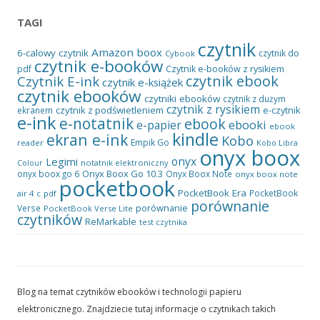
TAGI
czytnik
Amazon
boox
6-calowy czytnik
czytnik do
Cybook
czytnik e-booków
pdf
Czytnik e-booków z rysikiem
czytnik ebook
Czytnik E-ink
czytnik e-książek
czytnik ebooków
czytniki ebooków
czytnik z dużym
czytnik z rysikiem
czytnik z podświetleniem
e-czytnik
ekranem
e-ink
e-notatnik
ebook
ebooki
e-papier
ebook
kindle
ekran e-ink
Kobo
Empik Go
reader
Kobo Libra
onyx boox
onyx
Legimi
notatnik elektroniczny
Colour
Onyx Boox Go 10.3
onyx boox go 6
Onyx Boox Note
onyx boox note
pocketbook
PocketBook Era
PocketBook
air 4 c
pdf
porównanie
porównanie
Verse
PocketBook Verse Lite
czytników
ReMarkable
test czytnika
Blog na temat czytników ebooków i technologii papieru
elektronicznego. Znajdziecie tutaj informacje o czytnikach takich