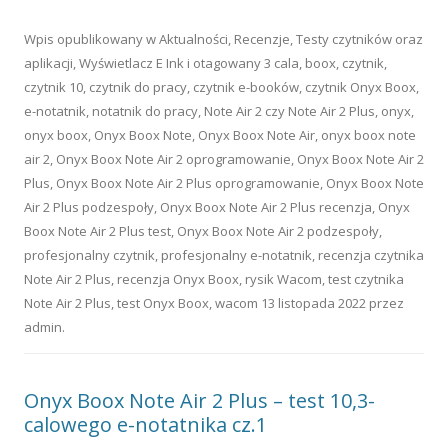
Wpis opublikowany w
Aktualności
,
Recenzje
,
Testy czytników oraz
aplikacji
,
Wyświetlacz E Ink
i otagowany
3 cala
,
boox
,
czytnik
,
czytnik 10
,
czytnik do pracy
,
czytnik e-booków
,
czytnik Onyx Boox
,
e-notatnik
,
notatnik do pracy
,
Note Air 2 czy Note Air 2 Plus
,
onyx
,
onyx boox
,
Onyx Boox Note
,
Onyx Boox Note Air
,
onyx boox note
air 2
,
Onyx Boox Note Air 2 oprogramowanie
,
Onyx Boox Note Air 2
Plus
,
Onyx Boox Note Air 2 Plus oprogramowanie
,
Onyx Boox Note
Air 2 Plus podzespoły
,
Onyx Boox Note Air 2 Plus recenzja
,
Onyx
Boox Note Air 2 Plus test
,
Onyx Boox Note Air 2 podzespoły
,
profesjonalny czytnik
,
profesjonalny e-notatnik
,
recenzja czytnika
Note Air 2 Plus
,
recenzja Onyx Boox
,
rysik Wacom
,
test czytnika
Note Air 2 Plus
,
test Onyx Boox
,
wacom
13 listopada 2022
przez
admin
.
Onyx Boox Note Air 2 Plus – test 10,3-
calowego e-notatnika cz.1