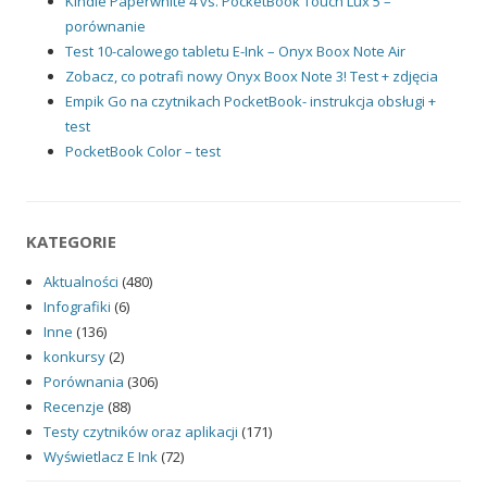
Kindle Paperwhite 4 vs. PocketBook Touch Lux 5 –
porównanie
Test 10-calowego tabletu E-Ink – Onyx Boox Note Air
Zobacz, co potrafi nowy Onyx Boox Note 3! Test + zdjęcia
Empik Go na czytnikach PocketBook- instrukcja obsługi +
test
PocketBook Color – test
KATEGORIE
Aktualności
(480)
Infografiki
(6)
Inne
(136)
konkursy
(2)
Porównania
(306)
Recenzje
(88)
Testy czytników oraz aplikacji
(171)
Wyświetlacz E Ink
(72)