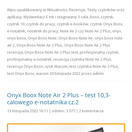
Wpis opublikowany w
Aktualności
,
Recenzje
,
Testy czytników oraz
aplikacji
,
Wyświetlacz E Ink
i otagowany
3 cala
,
boox
,
czytnik
,
czytnik 10
,
czytnik do pracy
,
czytnik e-booków
,
czytnik Onyx Boox
,
e-notatnik
,
notatnik do pracy
,
Note Air 2 czy Note Air 2 Plus
,
onyx
,
onyx boox
,
Onyx Boox Note
,
Onyx Boox Note Air
,
onyx boox note
air 2
,
Onyx Boox Note Air 2 Plus
,
Onyx Boox Note Air 2 Plus
recenzja
,
Onyx Boox Note Air 2 Plus test
,
profesjonalny czytnik
,
profesjonalny e-notatnik
,
recenzja czytnika Note Air 2 Plus
,
recenzja Onyx Boox
,
rysik Wacom
,
test czytnika Note Air 2 Plus
,
test Onyx Boox
,
wacom
20 listopada 2022
przez
admin
.
Onyx Boox Note Air 2 Plus – test 10,3-
calowego e-notatnika cz.2
13 listopada 2022 16:11 | odsłon: 3 077 |
2 komentarze