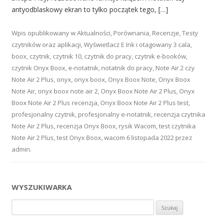
antyodblaskowy ekran to tylko początek tego, […]
Wpis opublikowany w
Aktualności
,
Porównania
,
Recenzje
,
Testy
czytników oraz aplikacji
,
Wyświetlacz E Ink
i otagowany
3 cala
,
boox
,
czytnik
,
czytnik 10
,
czytnik do pracy
,
czytnik e-booków
,
czytnik Onyx Boox
,
e-notatnik
,
notatnik do pracy
,
Note Air 2 czy
Note Air 2 Plus
,
onyx
,
onyx boox
,
Onyx Boox Note
,
Onyx Boox
Note Air
,
onyx boox note air 2
,
Onyx Boox Note Air 2 Plus
,
Onyx
Boox Note Air 2 Plus recenzja
,
Onyx Boox Note Air 2 Plus test
,
profesjonalny czytnik
,
profesjonalny e-notatnik
,
recenzja czytnika
Note Air 2 Plus
,
recenzja Onyx Boox
,
rysik Wacom
,
test czytnika
Note Air 2 Plus
,
test Onyx Boox
,
wacom
6 listopada 2022
przez
admin
.
WYSZUKIWARKA
Szukaj: