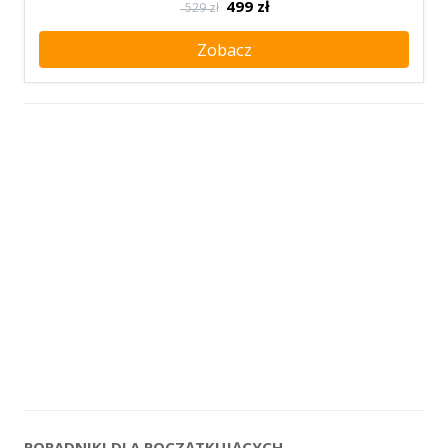
499
zł
529 zł
Zobacz
PORADNIKI DLA POCZĄTKUJĄCYCH