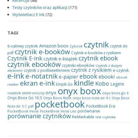
Recenzje
(88)
Testy czytników oraz aplikacji
(171)
Wyświetlacz E Ink
(72)
TAGI
czytnik
Amazon
boox
6-calowy czytnik
czytnik do
Cybook
czytnik e-booków
pdf
Czytnik e-booków z rysikiem
czytnik ebook
Czytnik E-ink
czytnik e-książek
czytnik ebooków
czytniki ebooków
czytnik z dużym
czytnik z rysikiem
czytnik z podświetleniem
e-czytnik
ekranem
e-ink
e-notatnik
ebook
ebooki
e-papier
ebook
kindle
ekran e-ink
Kobo
Legimi
Empik Go
reader
onyx boox
onyx
onyx boox go 6
notatnik elektroniczny
Onyx Boox Go 10.3
Onyx Boox Note
onyx boox note air 4 c
Onyx Boox
pocketbook
PocketBook Era
pdf
Note Air 5 C
porównanie
PocketBook Verse
PocketBook Verse Lite
porównanie czytników
ReMarkable
test czytnika