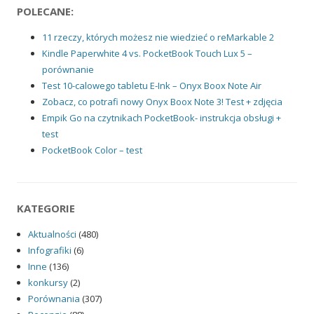
POLECANE:
11 rzeczy, których możesz nie wiedzieć o reMarkable 2
Kindle Paperwhite 4 vs. PocketBook Touch Lux 5 –
porównanie
Test 10-calowego tabletu E-Ink – Onyx Boox Note Air
Zobacz, co potrafi nowy Onyx Boox Note 3! Test + zdjęcia
Empik Go na czytnikach PocketBook- instrukcja obsługi +
test
PocketBook Color – test
KATEGORIE
Aktualności
(480)
Infografiki
(6)
Inne
(136)
konkursy
(2)
Porównania
(307)