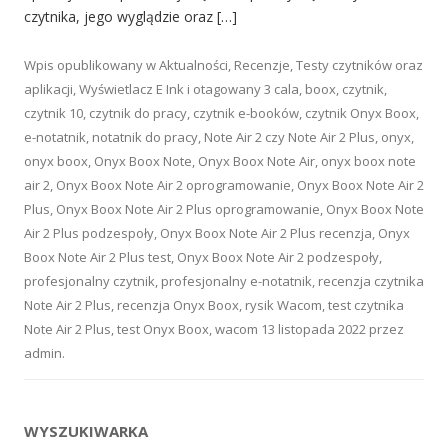
czytnika, jego wyglądzie oraz […]
Wpis opublikowany w
Aktualności
,
Recenzje
,
Testy czytników oraz
aplikacji
,
Wyświetlacz E Ink
i otagowany
3 cala
,
boox
,
czytnik
,
czytnik 10
,
czytnik do pracy
,
czytnik e-booków
,
czytnik Onyx Boox
,
e-notatnik
,
notatnik do pracy
,
Note Air 2 czy Note Air 2 Plus
,
onyx
,
onyx boox
,
Onyx Boox Note
,
Onyx Boox Note Air
,
onyx boox note
air 2
,
Onyx Boox Note Air 2 oprogramowanie
,
Onyx Boox Note Air 2
Plus
,
Onyx Boox Note Air 2 Plus oprogramowanie
,
Onyx Boox Note
Air 2 Plus podzespoły
,
Onyx Boox Note Air 2 Plus recenzja
,
Onyx
Boox Note Air 2 Plus test
,
Onyx Boox Note Air 2 podzespoły
,
profesjonalny czytnik
,
profesjonalny e-notatnik
,
recenzja czytnika
Note Air 2 Plus
,
recenzja Onyx Boox
,
rysik Wacom
,
test czytnika
Note Air 2 Plus
,
test Onyx Boox
,
wacom
13 listopada 2022
przez
admin
.
WYSZUKIWARKA