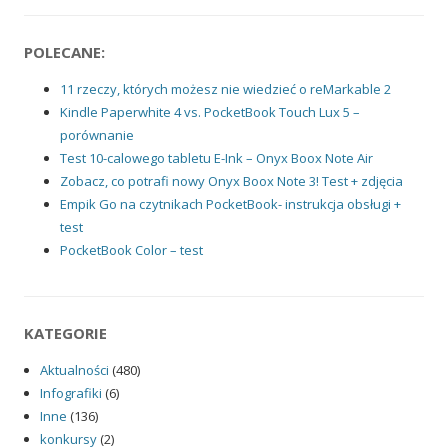
POLECANE:
11 rzeczy, których możesz nie wiedzieć o reMarkable 2
Kindle Paperwhite 4 vs. PocketBook Touch Lux 5 –
porównanie
Test 10-calowego tabletu E-Ink – Onyx Boox Note Air
Zobacz, co potrafi nowy Onyx Boox Note 3! Test + zdjęcia
Empik Go na czytnikach PocketBook- instrukcja obsługi +
test
PocketBook Color – test
KATEGORIE
Aktualności
(480)
Infografiki
(6)
Inne
(136)
konkursy
(2)