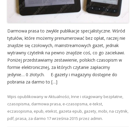
Darmowa prasa to zwykle publikacje specjalistyczne. Wśród
tytułów, które możemy prenumerować bez opłat, raczej nie
znajdzie się czołowych, mainstreamowych gazet, jednak
wytrawny czytelnik na pewno znajdzie coś, co go zaciekawi.
Poniżej przedstawiamy zestawienie, polskich czasopism w
formie elektronicznej, za których czytanie zapłacimy
jedynie… 0 złotych. E-gazety i magazyny dostępne do
pobrania za darmo to […]
Wpis opublikowany w
Aktualności
,
Inne
i otagowany
bezpłatne
,
czasopisma
,
darmowa prasa
,
e-czasopsma
,
e-tekst
,
eczasopisma
,
epub
,
etekst
,
gazeta epub
,
gazety
,
mobi
,
na czytnik
,
pdf
,
prasa
,
za darmo
17 września 2015
przez
admin
.