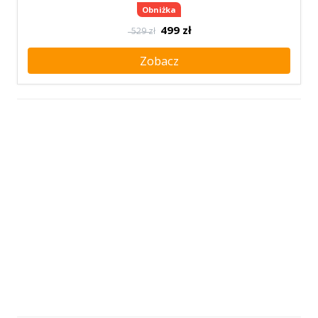
Obniżka
499
zł
529 zł
Zobacz