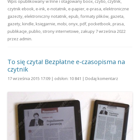
Wpis opublikowany w
Inne
i otagowany
boox
,
czytio
,
czytnik
,
czytnik ebook
,
e-ink
,
e-notatnik
,
e-papier
,
e-prasa
,
elektroniczne
gazezty
,
elektroniczny notatnik
,
epub
,
formaty plików
,
gazeta
,
gazety
,
kindle
,
księgarnie
,
mobi
,
onyx
,
pdf
,
pocketbook
,
prasa
,
publikacje
,
publio
,
strony internetowe
,
zakupy
7 września 2022
przez
admin
.
To się czyta! Bezpłatne e-czasopisma na
czytnik
17 września 2015 17:09 | odsłon: 10 841 |
Dodaj komentarz