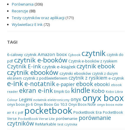
Porównania
(306)
Recenzje
(88)
Testy czytników oraz aplikacji
(171)
Wyświetlacz E Ink
(72)
TAGI
czytnik
Amazon
boox
6-calowy czytnik
czytnik do
Cybook
czytnik e-booków
pdf
Czytnik e-booków z rysikiem
czytnik ebook
Czytnik E-ink
czytnik e-książek
czytnik ebooków
czytniki ebooków
czytnik z dużym
czytnik z rysikiem
czytnik z podświetleniem
e-czytnik
ekranem
e-ink
e-notatnik
ebook
ebooki
e-papier
ebook
kindle
ekran e-ink
Kobo
Empik Go
reader
Kobo Libra
onyx boox
onyx
Legimi
notatnik elektroniczny
Colour
Onyx Boox Go 10.3
onyx boox go 6
Onyx Boox Note
onyx boox note
pocketbook
PocketBook Era
PocketBook
air 4 c
pdf
porównanie
porównanie
Verse
PocketBook Verse Lite
czytników
ReMarkable
test czytnika