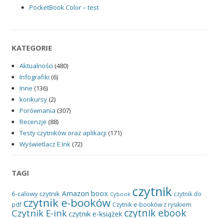
PocketBook Color – test
KATEGORIE
Aktualności
(480)
Infografiki
(6)
Inne
(136)
konkursy
(2)
Porównania
(307)
Recenzje
(88)
Testy czytników oraz aplikacji
(171)
Wyświetlacz E Ink
(72)
TAGI
czytnik
Amazon
boox
6-calowy czytnik
czytnik do
Cybook
czytnik e-booków
pdf
Czytnik e-booków z rysikiem
czytnik ebook
Czytnik E-ink
czytnik e-książek