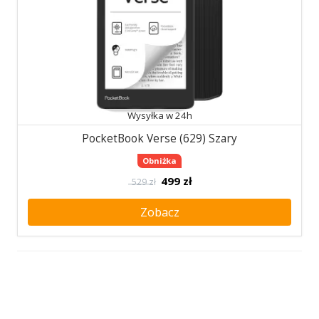
Wysyłka w 24h
PocketBook Verse (629) Szary
Obniżka
499
zł
529 zł
Zobacz