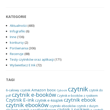
KATEGORIE
Aktualności
(480)
Infografiki
(6)
Inne
(136)
konkursy
(2)
Porównania
(306)
Recenzje
(88)
Testy czytników oraz aplikacji
(171)
Wyświetlacz E Ink
(72)
TAGI
czytnik
Amazon
boox
6-calowy czytnik
czytnik do
Cybook
czytnik e-booków
pdf
Czytnik e-booków z rysikiem
czytnik ebook
Czytnik E-ink
czytnik e-książek
czytnik ebooków
czytniki ebooków
czytnik z dużym
czytnik z rysikiem
czytnik z podświetleniem
e-czytnik
ekranem