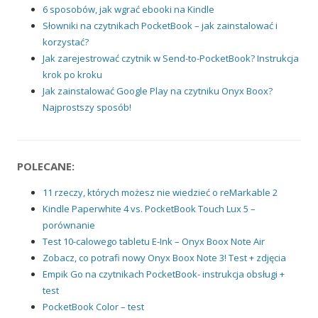
6 sposobów, jak wgrać ebooki na Kindle
Słowniki na czytnikach PocketBook – jak zainstalować i
korzystać?
Jak zarejestrować czytnik w Send-to-PocketBook? Instrukcja
krok po kroku
Jak zainstalować Google Play na czytniku Onyx Boox?
Najprostszy sposób!
POLECANE:
11 rzeczy, których możesz nie wiedzieć o reMarkable 2
Kindle Paperwhite 4 vs. PocketBook Touch Lux 5 –
porównanie
Test 10-calowego tabletu E-Ink – Onyx Boox Note Air
Zobacz, co potrafi nowy Onyx Boox Note 3! Test + zdjęcia
Empik Go na czytnikach PocketBook- instrukcja obsługi +
test
PocketBook Color – test