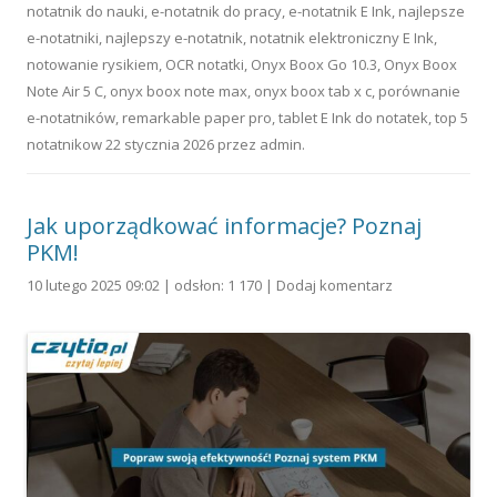
notatnik do nauki
,
e-notatnik do pracy
,
e-notatnik E Ink
,
najlepsze
e-notatniki
,
najlepszy e-notatnik
,
notatnik elektroniczny E Ink
,
notowanie rysikiem
,
OCR notatki
,
Onyx Boox Go 10.3
,
Onyx Boox
Note Air 5 C
,
onyx boox note max
,
onyx boox tab x c
,
porównanie
e-notatników
,
remarkable paper pro
,
tablet E Ink do notatek
,
top 5
notatnikow
22 stycznia 2026
przez
admin
.
Jak uporządkować informacje? Poznaj
PKM!
10 lutego 2025 09:02 | odsłon: 1 170 |
Dodaj komentarz