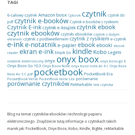
TAGI
czytnik
Amazon
boox
6-calowy czytnik
czytnik do
Cybook
czytnik e-booków
pdf
Czytnik e-booków z rysikiem
czytnik ebook
Czytnik E-ink
czytnik e-książek
czytnik ebooków
czytniki ebooków
czytnik z dużym
czytnik z rysikiem
czytnik z podświetleniem
e-czytnik
ekranem
e-ink
e-notatnik
ebook
ebooki
e-papier
ebook
kindle
ekran e-ink
Kobo
Legimi
Empik Go
reader
onyx boox
onyx
onyx boox go 6
notatnik elektroniczny
Onyx Boox Go 10.3
Onyx Boox Note
onyx boox note air 4 c
Onyx Boox
pocketbook
PocketBook Era
pdf
Note Air 5 C
porównanie
PocketBook Verse
PocketBook Verse Lite
porównanie czytników
ReMarkable
test czytnika
Blog na temat czytników ebooków i technologii papieru
elektronicznego. Znajdziecie tutaj informacje o czytnikach takich
marek jak: PocketBook, Onyx Boox, Kobo, Kindle, BigMe, reMarkable