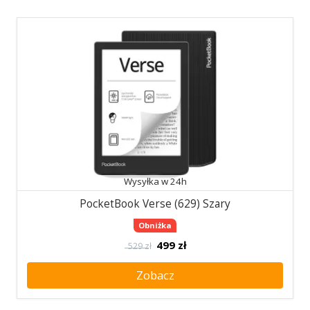
Wysyłka w 24h
PocketBook Verse (629) Szary
Obniżka
499
zł
529 zł
Zobacz