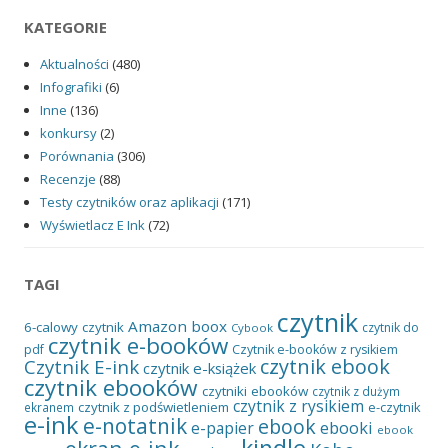
KATEGORIE
Aktualności
(480)
Infografiki
(6)
Inne
(136)
konkursy
(2)
Porównania
(306)
Recenzje
(88)
Testy czytników oraz aplikacji
(171)
Wyświetlacz E Ink
(72)
TAGI
czytnik
Amazon
boox
6-calowy czytnik
czytnik do
Cybook
czytnik e-booków
pdf
Czytnik e-booków z rysikiem
czytnik ebook
Czytnik E-ink
czytnik e-książek
czytnik ebooków
czytniki ebooków
czytnik z dużym
czytnik z rysikiem
czytnik z podświetleniem
e-czytnik
ekranem
e-ink
e-notatnik
ebook
ebooki
e-papier
ebook