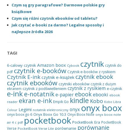
Czym są gry paragrafowe? Darmowe polskie gry
książkowe
Czym się różni czytnik ebooków od tabletu?
Jak czytać e-booki za darmo? Legalne sposoby i
najlepsze źródła 2026
TAGI
czytnik
Amazon
boox
6-calowy czytnik
czytnik do
Cybook
czytnik e-booków
pdf
Czytnik e-booków z rysikiem
czytnik ebook
Czytnik E-ink
czytnik e-książek
czytnik ebooków
czytniki ebooków
czytnik z dużym
czytnik z rysikiem
czytnik z podświetleniem
e-czytnik
ekranem
e-ink
e-notatnik
ebook
ebooki
e-papier
ebook
kindle
ekran e-ink
Kobo
Empik Go
reader
Kobo Libra
onyx boox
onyx
Legimi
notatnik elektroniczny
Colour
Onyx Boox Go 10.3
onyx boox go 6
Onyx Boox Note
onyx boox note
pocketbook
PocketBook Era
PocketBook
air 4 c
pdf
porównanie
porównanie
Verse
PocketBook Verse Lite