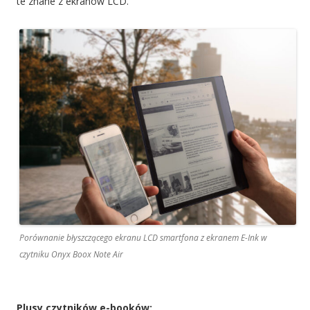
te znane z ekranów LCD.
Porównanie błyszczącego ekranu LCD smartfona z ekranem E-Ink w
czytniku Onyx Boox Note Air
Plusy czytników e-booków: