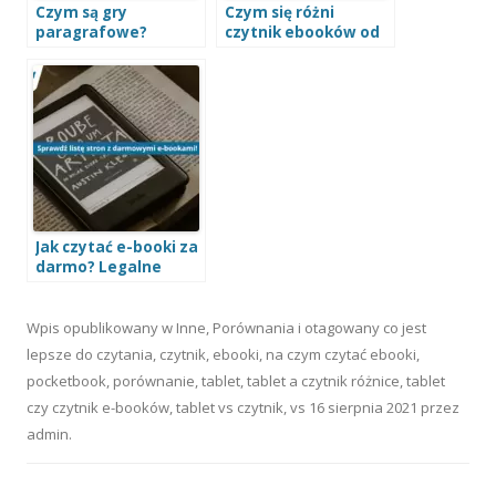
Czym są gry
Czym się różni
paragrafowe?
czytnik ebooków od
Darmowe polskie gry
tabletu?
książkowe
Jak czytać e-booki za
darmo? Legalne
sposoby i najlepsze
źródła 2026
Wpis opublikowany w
Inne
,
Porównania
i otagowany
co jest
lepsze do czytania
,
czytnik
,
ebooki
,
na czym czytać ebooki
,
pocketbook
,
porównanie
,
tablet
,
tablet a czytnik różnice
,
tablet
czy czytnik e-booków
,
tablet vs czytnik
,
vs
16 sierpnia 2021
przez
admin
.