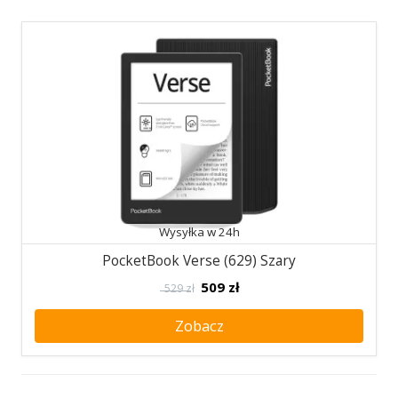
Wysyłka w 24h
PocketBook Verse (629) Szary
509
zł
529 zł
Zobacz