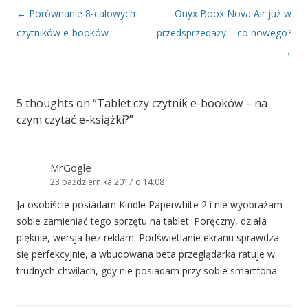
Nawigacja wpisu
←
Porównanie 8-calowych
Onyx Boox Nova Air już w
czytników e-booków
przedsprzedaży – co nowego?
→
5 thoughts on “
Tablet czy czytnik e-booków – na
czym czytać e-książki?
”
MrGogle
23 października 2017 o 14:08
Ja osobiście posiadam Kindle Paperwhite 2 i nie wyobrażam
sobie zamieniać tego sprzętu na tablet. Poręczny, działa
pięknie, wersja bez reklam. Podświetlanie ekranu sprawdza
się perfekcyjnie, a wbudowana beta przeglądarka ratuje w
trudnych chwilach, gdy nie posiadam przy sobie smartfona.