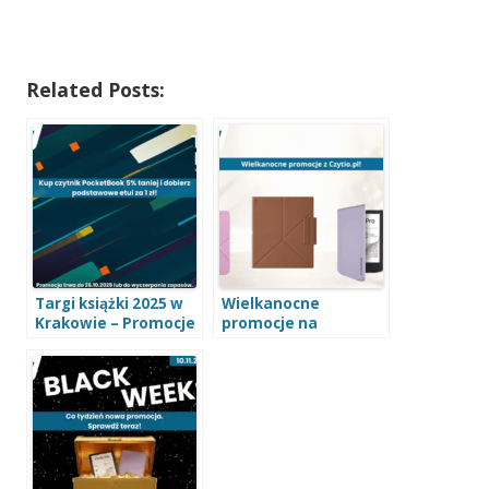
Related Posts:
Targi książki 2025 w
Wielkanocne
Krakowie – Promocje
promocje na
PocketBook oraz
Czytio.pl
Onyx Boox