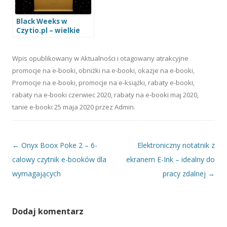
Black Weeks w
Czytio.pl – wielkie
promocje na czytniki
e-booków i akcesoria
Wpis opublikowany w
Aktualności
i otagowany
atrakcyjne
promocje na e-booki
,
obniżki na e-booki
,
okazje na e-booki
,
Promocje na e-booki
,
promocje na e-książki
,
rabaty e-booki
,
rabaty na e-booki czerwiec 2020
,
rabaty na e-booki maj 2020
,
tanie e-booki
25 maja 2020
przez
Admin
.
Nawigacja wpisu
←
Onyx Boox Poke 2 – 6-
Elektroniczny notatnik z
calowy czytnik e-booków dla
ekranem E-Ink – idealny do
wymagających
pracy zdalnej
→
Dodaj komentarz