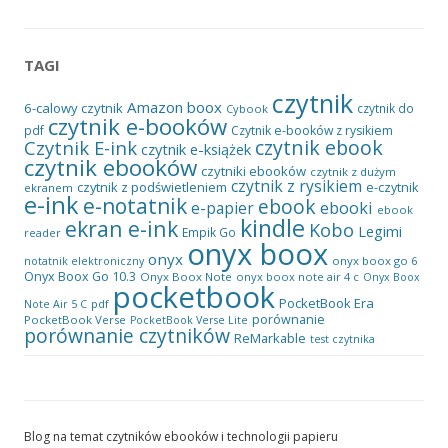
TAGI
czytnik
Amazon
boox
6-calowy czytnik
czytnik do
Cybook
czytnik e-booków
pdf
Czytnik e-booków z rysikiem
czytnik ebook
Czytnik E-ink
czytnik e-książek
czytnik ebooków
czytniki ebooków
czytnik z dużym
czytnik z rysikiem
czytnik z podświetleniem
e-czytnik
ekranem
e-ink
e-notatnik
ebook
ebooki
e-papier
ebook
kindle
ekran e-ink
Kobo
Legimi
Empik Go
reader
onyx boox
onyx
onyx boox go 6
notatnik elektroniczny
Onyx Boox Go 10.3
Onyx Boox Note
onyx boox note air 4 c
Onyx Boox
pocketbook
PocketBook Era
pdf
Note Air 5 C
porównanie
PocketBook Verse
PocketBook Verse Lite
porównanie czytników
ReMarkable
test czytnika
Blog na temat czytników ebooków i technologii papieru