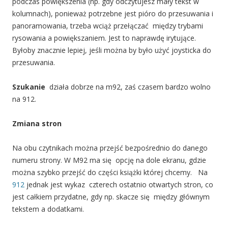
podczas powiększenia (np. gdy odczytujesz mały tekst w
kolumnach), ponieważ potrzebne jest pióro do przesuwania i
panoramowania, trzeba wciąż przełączać między trybami
rysowania a powiększaniem. Jest to naprawdę irytujące.
Byłoby znacznie lepiej, jeśli można by było użyć joysticka do
przesuwania.
Szukanie
działa dobrze na m92, zaś czasem bardzo wolno
na 912.
Zmiana stron
Na obu czytnikach można przejść bezpośrednio do danego
numeru strony. W M92 ma się opcję na dole ekranu, gdzie
można szybko przejść do części książki której chcemy. Na
912
jednak jest wykaz czterech ostatnio otwartych stron, co
jest całkiem przydatne, gdy np. skacze się między głównym
tekstem a dodatkami.