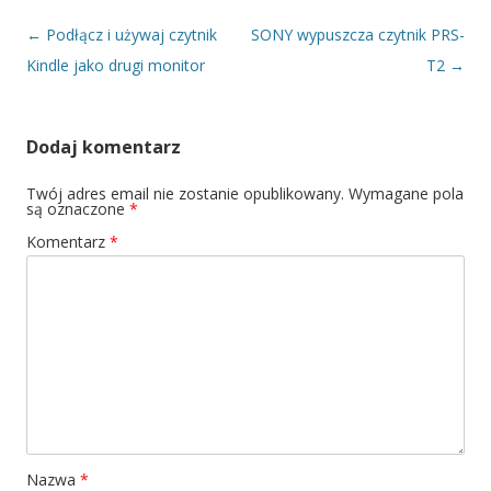
Nawigacja wpisu
←
Podłącz i używaj czytnik
SONY wypuszcza czytnik PRS-
Kindle jako drugi monitor
T2
→
Dodaj komentarz
Twój adres email nie zostanie opublikowany.
Wymagane pola
są oznaczone
*
Komentarz
*
Nazwa
*