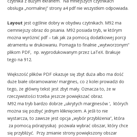
czytnika z dużym ekranem. Na mniejszych czytnikach
obsługa „normalnej” strony a4 pdf nie wszystkim odpowiada.
Layout
jest ogólnie dobry w obydwu czytnikach. M92 ma
ciemniejszy obraz do pisania. M92 posiada tryb, w którym
można wyróżnić pdf – tak jak za pomocą dodatkowej porcji
atramentu w drukowaniu. Pomaga to finalnie „wytworzonym”
plikom PDF, np. wyprodukowanym przez LaTeX. Brakuje
tego na 912.
Większość plików PDF okazuje się zbyt duża albo ma dość
duże białe obramowanie/ margines, co z kolei prowadzi do
tego, że główny tekst jest zbyt mały. Oznacza to, że w
rzeczywistości trzeba jeszcze powiększać obraz.
M92 ma tryb bardzo dobrze „ukrytych marginesów ’, których
można się pozbyć jednym kliknięciem. A jeśli to nie
wystarcza, to zawsze jest opcja „wybór przybliżenia”, która
za pomocą pióra(rysika) pozwala wybrać obszar, który chce
się przybliżyć. Przy zmianie strony powiększony obszar