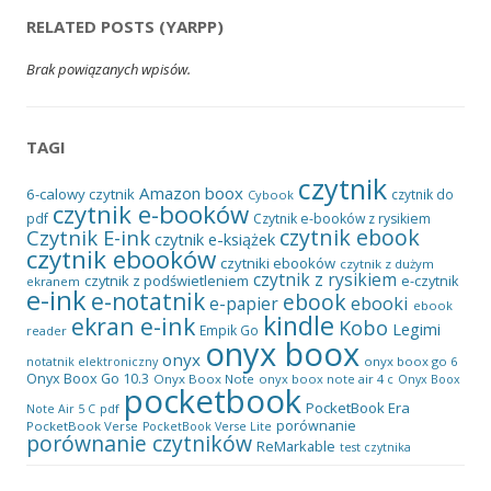
RELATED POSTS (YARPP)
Brak powiązanych wpisów.
TAGI
czytnik
Amazon
boox
6-calowy czytnik
czytnik do
Cybook
czytnik e-booków
pdf
Czytnik e-booków z rysikiem
czytnik ebook
Czytnik E-ink
czytnik e-książek
czytnik ebooków
czytniki ebooków
czytnik z dużym
czytnik z rysikiem
czytnik z podświetleniem
e-czytnik
ekranem
e-ink
e-notatnik
ebook
ebooki
e-papier
ebook
kindle
ekran e-ink
Kobo
Legimi
Empik Go
reader
onyx boox
onyx
onyx boox go 6
notatnik elektroniczny
Onyx Boox Go 10.3
Onyx Boox Note
onyx boox note air 4 c
Onyx Boox
pocketbook
PocketBook Era
pdf
Note Air 5 C
porównanie
PocketBook Verse
PocketBook Verse Lite
porównanie czytników
ReMarkable
test czytnika