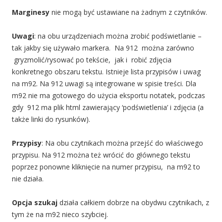
Marginesy
nie mogą być ustawiane na żadnym z czytników.
Uwagi
: na obu urządzeniach można zrobić podświetlanie –
tak jakby się używało markera. Na 912 można zarówno
gryzmolić/rysować po tekście, jak i robić zdjęcia
konkretnego obszaru tekstu. Istnieje lista przypisów i uwag
na m92. Na 912 uwagi są integrowane w spisie treści. Dla
m92 nie ma gotowego do użycia eksportu notatek, podczas
gdy 912 ma plik html zawierający ‘podświetlenia’ i zdjęcia (a
także linki do rysunków).
Przypisy
: Na obu czytnikach można przejść do właściwego
przypisu. Na 912 można też wrócić do głównego tekstu
poprzez ponowne kliknięcie na numer przypisu, na m92 to
nie działa.
Opcja szukaj
działa całkiem dobrze na obydwu czytnikach, z
tym że na m92 nieco szybciej.