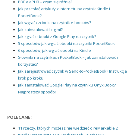
PDF a ePUB – czym się różnią?
Jak przesłać artykuły z Internetu na czytnik Kindle i
PocketBook?
Jak wgrać czcionki na czytnik e-booków?
Jak zainstalować Legimi?
Jak zgrać e-booki z Google Play na czytnik?
5 sposobów jak wgrać ebooki na czytniki PocketBook
6 sposobów, jak wgrać ebooki na Kindle
Słowniki na czytnikach PocketBook – jak zainstalować i
korzystać?
Jak zarejestrować czytnik w Send-to-PocketBook? Instrukcja
krok po kroku
Jak zainstalować Google Play na czytniku Onyx Boox?
Najprostszy sposób!
POLECANE:
11 rzeczy, których możesz nie wiedzieć o reMarkable 2
Kindle Paperwhite 4 vs. PocketBook Touch Lux 5 –