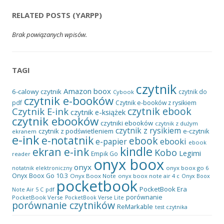
RELATED POSTS (YARPP)
Brak powiązanych wpisów.
TAGI
czytnik
Amazon
boox
6-calowy czytnik
czytnik do
Cybook
czytnik e-booków
pdf
Czytnik e-booków z rysikiem
czytnik ebook
Czytnik E-ink
czytnik e-książek
czytnik ebooków
czytniki ebooków
czytnik z dużym
czytnik z rysikiem
czytnik z podświetleniem
e-czytnik
ekranem
e-ink
e-notatnik
ebook
ebooki
e-papier
ebook
kindle
ekran e-ink
Kobo
Legimi
Empik Go
reader
onyx boox
onyx
onyx boox go 6
notatnik elektroniczny
Onyx Boox Go 10.3
Onyx Boox Note
onyx boox note air 4 c
Onyx Boox
pocketbook
PocketBook Era
pdf
Note Air 5 C
porównanie
PocketBook Verse
PocketBook Verse Lite
porównanie czytników
ReMarkable
test czytnika