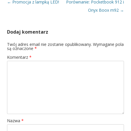
Nawigacja wpisu
←
Promocja z lampką LED!
Porównanie: Pocketbook 912 i
Onyx Boox m92
→
Dodaj komentarz
Twój adres email nie zostanie opublikowany.
Wymagane pola
są oznaczone
*
Komentarz
*
Nazwa
*