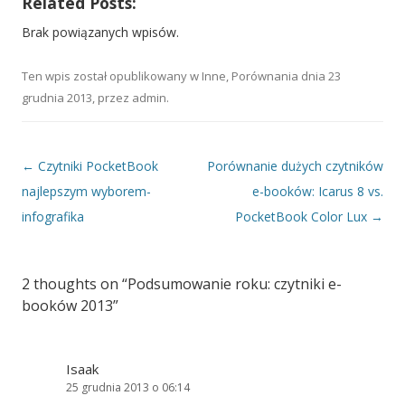
Related Posts:
Brak powiązanych wpisów.
Ten wpis został opublikowany w
Inne
,
Porównania
dnia
23
grudnia 2013
,
przez
admin
.
Nawigacja wpisu
←
Czytniki PocketBook
Porównanie dużych czytników
najlepszym wyborem-
e-booków: Icarus 8 vs.
infografika
PocketBook Color Lux
→
2 thoughts on “
Podsumowanie roku: czytniki e-
booków 2013
”
Isaak
25 grudnia 2013 o 06:14