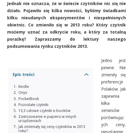
jednak nie oznacza, że w świecie czytników nic się nie
działo. Pojawiło się kilka nowości, byliśmy świadkami
kilku nieudanych eksperymentów i niespełnionych
obietnic. Co zmieniło się w 2013 roku? Który czytnik
możemy uznać za odkrycie roku, a który za totalną
porażkę? Zapraszamy do lektury naszego
podsumowania rynku czytników 2013.
Jedno jest
pewne. Nie
Spis treści
zmieniły się
preferencje
Kindle
Polaków. Jak
Onyx
zapewnia
PocketBook
kilka
Pozostałe czytniki
serwisów
13,3 calowe czytniki e-booków
Zastosowanie e-papieru w innych
porównując
urządzeniach
ych ceny,
Jak zmieniały się ceny czytników w 2013
roku?
nieustannie