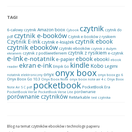
TAGI
czytnik
Amazon
boox
6-calowy czytnik
czytnik do
Cybook
czytnik e-booków
pdf
Czytnik e-booków z rysikiem
czytnik ebook
Czytnik E-ink
czytnik e-książek
czytnik ebooków
czytniki ebooków
czytnik z dużym
czytnik z rysikiem
czytnik z podświetleniem
e-czytnik
ekranem
e-ink
e-notatnik
ebook
ebooki
e-papier
ebook
kindle
ekran e-ink
Kobo
Legimi
Empik Go
reader
onyx boox
onyx
onyx boox go 6
notatnik elektroniczny
Onyx Boox Go 10.3
Onyx Boox Note
onyx boox note air 4 c
Onyx Boox
pocketbook
PocketBook Era
pdf
Note Air 5 C
porównanie
PocketBook Verse
PocketBook Verse Lite
porównanie czytników
ReMarkable
test czytnika
Blog na temat czytników ebooków i technologii papieru