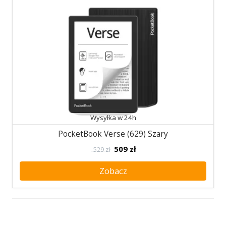
Wysyłka w 24h
PocketBook Verse (629) Szary
509
zł
529 zł
Zobacz