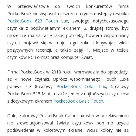
W przeciwieństwie do swoich konkurentów firma
PocketBook nie wypuściła jeszcze na rynek następcy czytnika
PocketBook 623 Touch Lux
, swojego dotychczasowego
czytnika z podświetlanym ekranem. Z drugiej strony, być
może nie ma na razie takiej potrzeby, bowiem wspomniany
czytnik pojawił się w maju tego roku zdobywając wiele
pozytywnych recenzji, a także zajął 1. Miejsce w teście
czytników PC Format oraz Komputer Świat.
Firma PocketBook w 2013 roku, wprowadziła do sprzedaży,
aż 4 nowe czytniki. Oprócz wspomnianego Touch Luxa
pojawił się 8-calowy
PocketBook Color Lux
, 5-calowy
PocketBook 515 Mini, a także jeden z najtańszych czytników
z dotykowym ekranem
PocketBook Basic Touch
.
O ile, kolorowy PocketBook Color Lux wbrew oczekiwaniom
nie zrewolucjonizował świata czytników- pomimo użycia
podświetlenia w kolorowym ekranie, wciąż kolory nie są