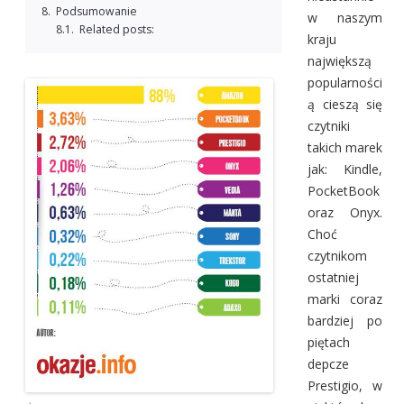
Podsumowanie
w naszym
Related posts:
kraju
największą
popularności
ą cieszą się
czytniki
takich marek
jak: Kindle,
PocketBook
oraz Onyx.
Choć
czytnikom
ostatniej
marki coraz
bardziej po
piętach
depcze
Prestigio, w