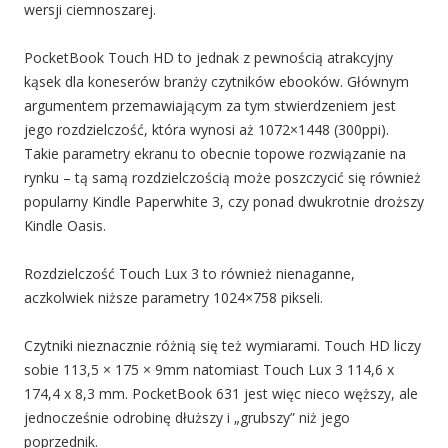
wersji ciemnoszarej.
PocketBook Touch HD to jednak z pewnością atrakcyjny
kąsek dla koneserów branży czytników ebooków. Głównym
argumentem przemawiającym za tym stwierdzeniem jest
jego rozdzielczość, która wynosi aż 1072×1448 (300ppi).
Takie parametry ekranu to obecnie topowe rozwiązanie na
rynku – tą samą rozdzielczością może poszczycić się również
popularny Kindle Paperwhite 3, czy ponad dwukrotnie droższy
Kindle Oasis.
Rozdzielczość Touch Lux 3 to również nienaganne,
aczkolwiek niższe parametry 1024×758 pikseli.
Czytniki nieznacznie różnią się też wymiarami. Touch HD liczy
sobie 113,5 × 175 × 9mm natomiast Touch Lux 3 114,6 x
174,4 x 8,3 mm. PocketBook 631 jest więc nieco węższy, ale
jednocześnie odrobinę dłuższy i „grubszy” niż jego
poprzednik.