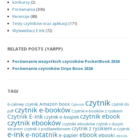
konkursy
(2)
Porównania
(306)
Recenzje
(88)
Testy czytników oraz aplikacji
(171)
Wyświetlacz E Ink
(72)
RELATED POSTS (YARPP)
Porównanie wszystkich czytników PocketBook 2026
Porównanie czytników Onyx Boox 2026
TAGI
czytnik
Amazon
boox
6-calowy czytnik
czytnik do
Cybook
czytnik e-booków
pdf
Czytnik e-booków z rysikiem
czytnik ebook
Czytnik E-ink
czytnik e-książek
czytnik ebooków
czytniki ebooków
czytnik z dużym
czytnik z rysikiem
czytnik z podświetleniem
e-czytnik
ekranem
e-ink
e-notatnik
ebook
ebooki
e-papier
ebook