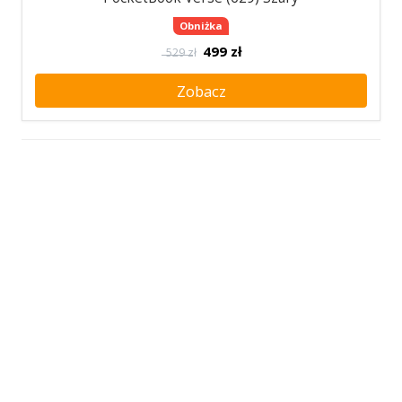
Obniżka
499
zł
529 zł
Zobacz