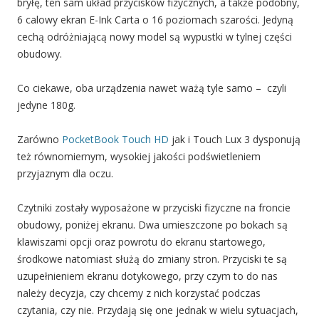
bryłę, ten sam układ przycisków fizycznych, a także podobny,
6 calowy ekran E-Ink Carta o 16 poziomach szarości. Jedyną
cechą odróżniającą nowy model są wypustki w tylnej części
obudowy.
Co ciekawe, oba urządzenia nawet ważą tyle samo – czyli
jedyne 180g.
Zarówno
PocketBook Touch HD
jak i Touch Lux 3 dysponują
też równomiernym, wysokiej jakości podświetleniem
przyjaznym dla oczu.
Czytniki zostały wyposażone w przyciski fizyczne na froncie
obudowy, poniżej ekranu. Dwa umieszczone po bokach są
klawiszami opcji oraz powrotu do ekranu startowego,
środkowe natomiast służą do zmiany stron. Przyciski te są
uzupełnieniem ekranu dotykowego, przy czym to do nas
należy decyzja, czy chcemy z nich korzystać podczas
czytania, czy nie. Przydają się one jednak w wielu sytuacjach,