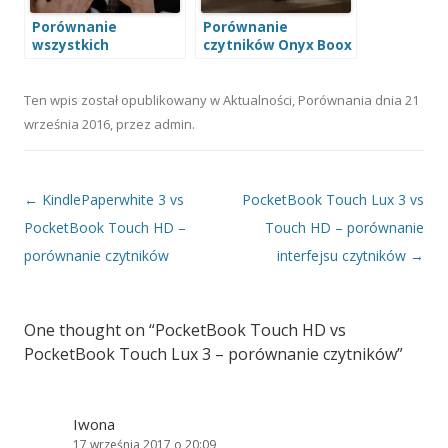
Porównanie
Porównanie
wszystkich
czytników Onyx Boox
czytników
2026
PocketBook 2026
Ten wpis został opublikowany w
Aktualności
,
Porównania
dnia
21
września 2016
,
przez
admin
.
Nawigacja wpisu
←
KindlePaperwhite 3 vs
PocketBook Touch Lux 3 vs
PocketBook Touch HD –
Touch HD – porównanie
porównanie czytników
interfejsu czytników
→
One thought on “
PocketBook Touch HD vs
PocketBook Touch Lux 3 – porównanie czytników
”
Iwona
17 września 2017 o 20:09