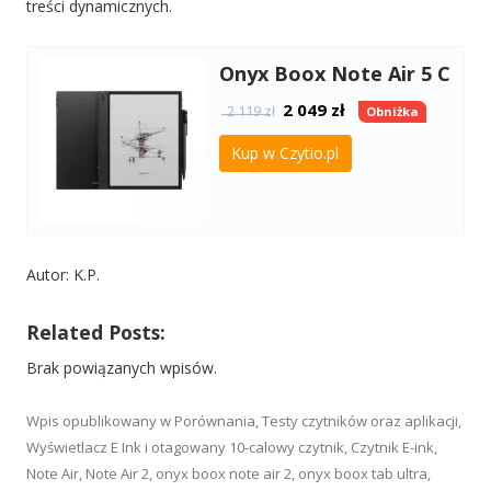
treści dynamicznych.
Onyx Boox Note Air 5 C
2 049
zł
2 119 zł
Obniżka
Kup w Czytio.pl
Autor: K.P.
Related Posts:
Brak powiązanych wpisów.
Wpis opublikowany w
Porównania
,
Testy czytników oraz aplikacji
,
Wyświetlacz E Ink
i otagowany
10-calowy czytnik
,
Czytnik E-ink
,
Note Air
,
Note Air 2
,
onyx boox note air 2
,
onyx boox tab ultra
,