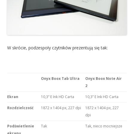
W skrócie, podzespoły czytników prezentują się tak:
Onyx Boox Tab Ultra
Onyx Boox Note Air
2
Ekran
10,3” E Ink HD Carta
10,3” E Ink HD Carta
Rozdzielczość
1872 x 1404 px, 227 dpi
1872 x 1404 px, 227
dpi
Podświetlenie
Tak
Tak, nieco mocniejsze
ekranu