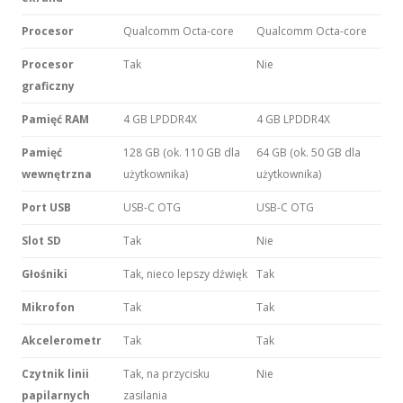
Procesor
Qualcomm Octa-core
Qualcomm Octa-core
Procesor
Tak
Nie
graficzny
Pamięć RAM
4 GB LPDDR4X
4 GB LPDDR4X
Pamięć
128 GB (ok. 110 GB dla
64 GB (ok. 50 GB dla
wewnętrzna
użytkownika)
użytkownika)
Port USB
USB-C OTG
USB-C OTG
Slot SD
Tak
Nie
Głośniki
Tak, nieco lepszy dźwięk
Tak
Mikrofon
Tak
Tak
Akcelerometr
Tak
Tak
Czytnik linii
Tak, na przycisku
Nie
papilarnych
zasilania