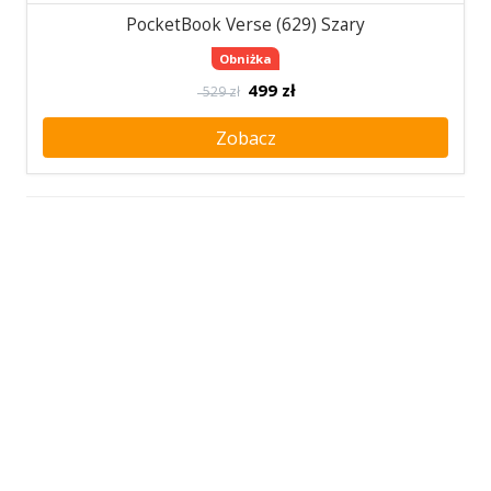
PocketBook Verse (629) Szary
Obniżka
499
zł
529 zł
Zobacz