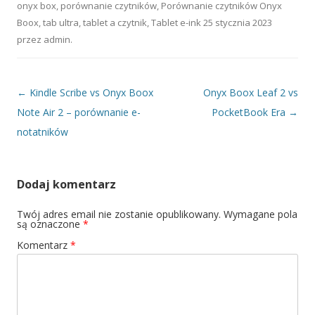
onyx box
,
porównanie czytników
,
Porównanie czytników Onyx
Boox
,
tab ultra
,
tablet a czytnik
,
Tablet e-ink
25 stycznia 2023
przez
admin
.
Nawigacja wpisu
←
Kindle Scribe vs Onyx Boox
Onyx Boox Leaf 2 vs
Note Air 2 – porównanie e-
PocketBook Era
→
notatników
Dodaj komentarz
Twój adres email nie zostanie opublikowany.
Wymagane pola
są oznaczone
*
Komentarz
*