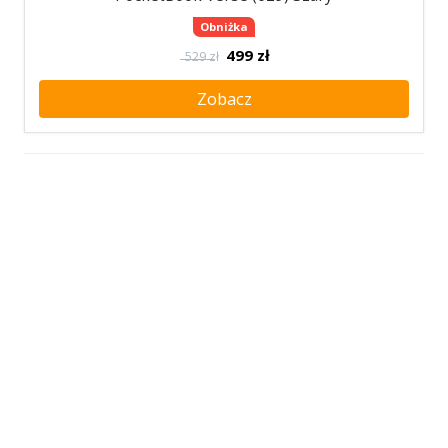
Obniżka
499
zł
529 zł
Zobacz