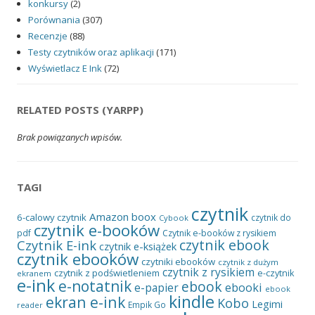
konkursy
(2)
Porównania
(307)
Recenzje
(88)
Testy czytników oraz aplikacji
(171)
Wyświetlacz E Ink
(72)
RELATED POSTS (YARPP)
Brak powiązanych wpisów.
TAGI
czytnik
Amazon
boox
6-calowy czytnik
czytnik do
Cybook
czytnik e-booków
pdf
Czytnik e-booków z rysikiem
czytnik ebook
Czytnik E-ink
czytnik e-książek
czytnik ebooków
czytniki ebooków
czytnik z dużym
czytnik z rysikiem
czytnik z podświetleniem
e-czytnik
ekranem
e-ink
e-notatnik
ebook
ebooki
e-papier
ebook
kindle
ekran e-ink
Kobo
Legimi
Empik Go
reader