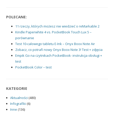
POLECANE:
11 rzeczy, których możesz nie wiedzieć o reMarkable 2
Kindle Paperwhite 4 vs. PocketBook Touch Lux 5 –
porównanie
Test 10-calowego tabletu E-Ink – Onyx Boox Note Air
Zobacz, co potrafi nowy Onyx Boox Note 3! Test + zdjęcia
Empik Go na czytnikach PocketBook- instrukcja obsługi +
test
PocketBook Color – test
KATEGORIE
Aktualności
(480)
Infografiki
(6)
Inne
(136)