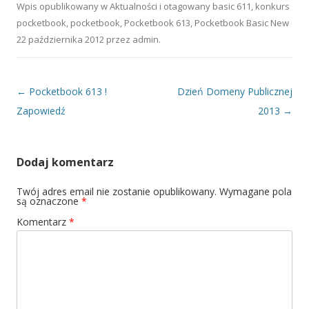
Wpis opublikowany w
Aktualności
i otagowany
basic 611
,
konkurs
pocketbook
,
pocketbook
,
Pocketbook 613
,
Pocketbook Basic New
22 października 2012
przez
admin
.
Nawigacja wpisu
←
Pocketbook 613 !
Dzień Domeny Publicznej
Zapowiedź
2013
→
Dodaj komentarz
Twój adres email nie zostanie opublikowany.
Wymagane pola
są oznaczone
*
Komentarz
*