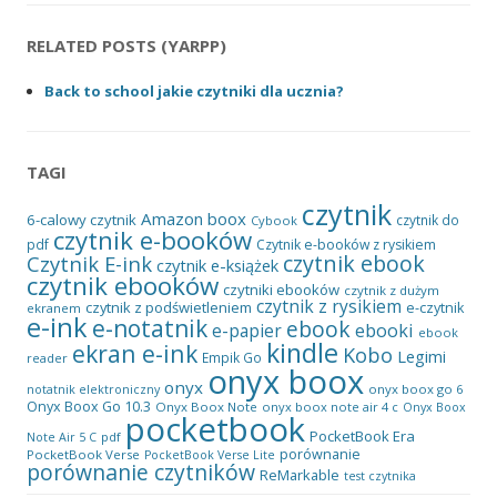
RELATED POSTS (YARPP)
Back to school jakie czytniki dla ucznia?
TAGI
czytnik
Amazon
boox
6-calowy czytnik
czytnik do
Cybook
czytnik e-booków
pdf
Czytnik e-booków z rysikiem
czytnik ebook
Czytnik E-ink
czytnik e-książek
czytnik ebooków
czytniki ebooków
czytnik z dużym
czytnik z rysikiem
czytnik z podświetleniem
e-czytnik
ekranem
e-ink
e-notatnik
ebook
ebooki
e-papier
ebook
kindle
ekran e-ink
Kobo
Legimi
Empik Go
reader
onyx boox
onyx
onyx boox go 6
notatnik elektroniczny
Onyx Boox Go 10.3
Onyx Boox Note
onyx boox note air 4 c
Onyx Boox
pocketbook
PocketBook Era
pdf
Note Air 5 C
porównanie
PocketBook Verse
PocketBook Verse Lite
porównanie czytników
ReMarkable
test czytnika