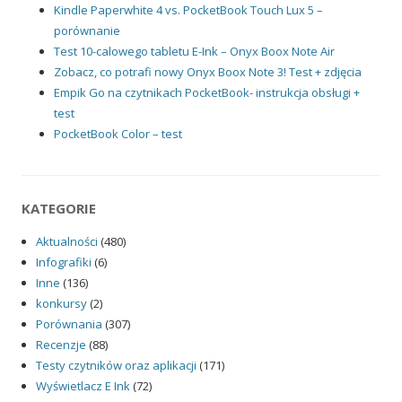
Kindle Paperwhite 4 vs. PocketBook Touch Lux 5 –
porównanie
Test 10-calowego tabletu E-Ink – Onyx Boox Note Air
Zobacz, co potrafi nowy Onyx Boox Note 3! Test + zdjęcia
Empik Go na czytnikach PocketBook- instrukcja obsługi +
test
PocketBook Color – test
KATEGORIE
Aktualności
(480)
Infografiki
(6)
Inne
(136)
konkursy
(2)
Porównania
(307)
Recenzje
(88)
Testy czytników oraz aplikacji
(171)
Wyświetlacz E Ink
(72)