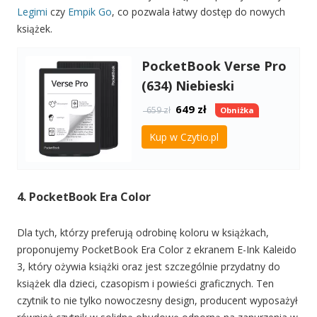
Legimi
czy
Empik Go
, co pozwala łatwy dostęp do nowych
książek.
PocketBook Verse Pro
(634) Niebieski
649
zł
659 zł
Obniżka
Kup w Czytio.pl
4. PocketBook Era Color
Dla tych, którzy preferują odrobinę koloru w książkach,
proponujemy PocketBook Era Color z ekranem E-Ink Kaleido
3, który ożywia książki oraz jest szczególnie przydatny do
książek dla dzieci, czasopism i powieści graficznych. Ten
czytnik to nie tylko nowoczesny design, producent wyposażył