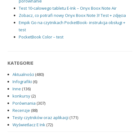
porównanie
Test 10-calowego tabletu E-Ink – Onyx Boox Note Air
Zobacz, co potrafi nowy Onyx Boox Note 3! Test + zdjęcia
Empik Go na czytnikach PocketBook- instrukcja obsługi +
test
PocketBook Color – test
KATEGORIE
Aktualności
(480)
Infografiki
(6)
Inne
(136)
konkursy
(2)
Porównania
(307)
Recenzje
(88)
Testy czytników oraz aplikacji
(171)
Wyświetlacz E Ink
(72)