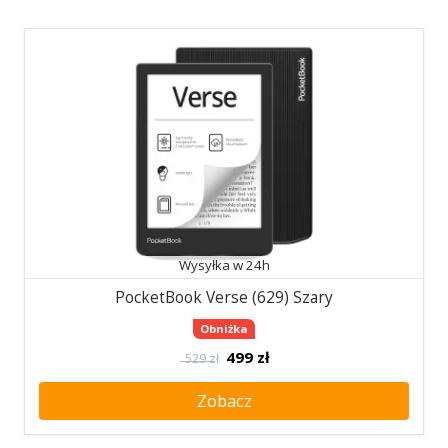
Wysyłka w 24h
PocketBook Verse (629) Szary
Obniżka
499
zł
529 zł
Zobacz