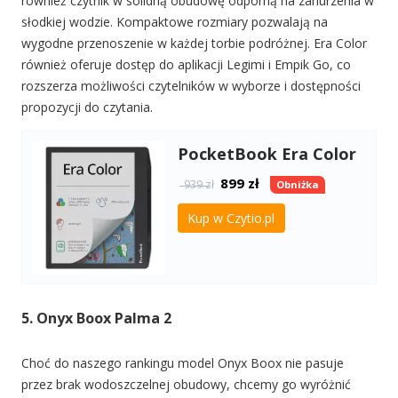
również czytnik w solidną obudowę odporną na zanurzenia w
słodkiej wodzie. Kompaktowe rozmiary pozwalają na
wygodne przenoszenie w każdej torbie podróżnej. Era Color
również oferuje dostęp do aplikacji Legimi i Empik Go, co
rozszerza możliwości czytelników w wyborze i dostępności
propozycji do czytania.
PocketBook Era Color
899
zł
939 zł
Obniżka
Kup w Czytio.pl
5. Onyx Boox Palma 2
Choć do naszego rankingu model Onyx Boox nie pasuje
przez brak wodoszczelnej obudowy, chcemy go wyróżnić