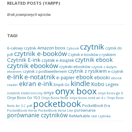
RELATED POSTS (YARPP)
Brak powiązanych wpisów.
TAGI
czytnik
Amazon
boox
6-calowy czytnik
czytnik do
Cybook
czytnik e-booków
pdf
Czytnik e-booków z rysikiem
czytnik ebook
Czytnik E-ink
czytnik e-książek
czytnik ebooków
czytniki ebooków
czytnik z dużym
czytnik z rysikiem
czytnik z podświetleniem
e-czytnik
ekranem
e-ink
e-notatnik
ebook
ebooki
e-papier
ebook
kindle
ekran e-ink
Kobo
Legimi
Empik Go
reader
onyx boox
onyx
onyx boox go 6
notatnik elektroniczny
Onyx Boox Go 10.3
Onyx Boox Note
onyx boox note air 4 c
Onyx Boox
pocketbook
PocketBook Era
pdf
Note Air 5 C
porównanie
PocketBook Verse
PocketBook Verse Lite
porównanie czytników
ReMarkable
test czytnika