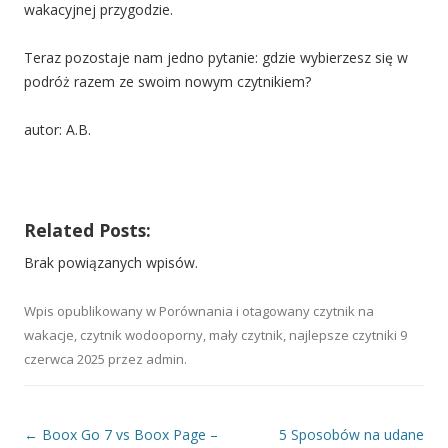
wakacyjnej przygodzie.
Teraz pozostaje nam jedno pytanie: gdzie wybierzesz się w
podróż razem ze swoim nowym czytnikiem?
autor: A.B.
Related Posts:
Brak powiązanych wpisów.
Wpis opublikowany w
Porównania
i otagowany
czytnik na
wakacje
,
czytnik wodooporny
,
mały czytnik
,
najlepsze czytniki
9
czerwca 2025
przez
admin
.
Nawigacja wpisu
←
Boox Go 7 vs Boox Page –
5 Sposobów na udane