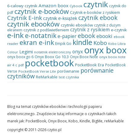
czytnik
Amazon
boox
6-calowy czytnik
czytnik do
Cybook
czytnik e-booków
pdf
Czytnik e-booków z rysikiem
czytnik ebook
Czytnik E-ink
czytnik e-książek
czytnik ebooków
czytniki ebooków
czytnik z dużym
czytnik z rysikiem
czytnik z podświetleniem
e-czytnik
ekranem
e-ink
e-notatnik
ebook
ebooki
e-papier
ebook
kindle
ekran e-ink
Kobo
Empik Go
reader
Kobo Libra
onyx boox
onyx
Legimi
notatnik elektroniczny
Colour
Onyx Boox Go 10.3
onyx boox go 6
Onyx Boox Note
onyx boox note
pocketbook
PocketBook Era
PocketBook
air 4 c
pdf
porównanie
porównanie
Verse
PocketBook Verse Lite
czytników
ReMarkable
test czytnika
Blog na temat czytników ebooków i technologii papieru
elektronicznego. Znajdziecie tutaj informacje o czytnikach takich
marek jak: PocketBook, Onyx Boox, Kobo, Kindle, BigMe, reMarkable
copyright © 2011-2026 czytio.pl