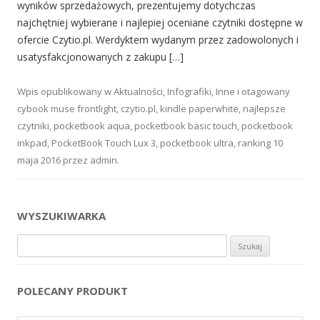
wyników sprzedażowych, prezentujemy dotychczas
najchętniej wybierane i najlepiej oceniane czytniki dostępne w
ofercie Czytio.pl. Werdyktem wydanym przez zadowolonych i
usatysfakcjonowanych z zakupu […]
Wpis opublikowany w
Aktualności
,
Infografiki
,
Inne
i otagowany
cybook muse frontlight
,
czytio.pl
,
kindle paperwhite
,
najlepsze
czytniki
,
pocketbook aqua
,
pocketbook basic touch
,
pocketbook
inkpad
,
PocketBook Touch Lux 3
,
pocketbook ultra
,
ranking
10
maja 2016
przez
admin
.
WYSZUKIWARKA
Szukaj:
POLECANY PRODUKT