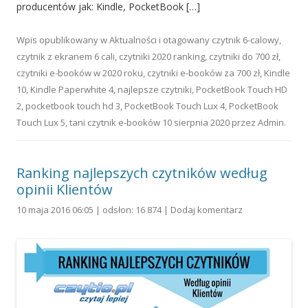
producentów jak: Kindle, PocketBook […]
Wpis opublikowany w
Aktualności
i otagowany
czytnik 6-calowy
,
czytnik z ekranem 6 cali
,
czytniki 2020 ranking
,
czytniki do 700 zł
,
czytniki e-booków w 2020 roku
,
czytniki e-booków za 700 zł
,
Kindle
10
,
Kindle Paperwhite 4
,
najlepsze czytniki
,
PocketBook Touch HD
2
,
pocketbook touch hd 3
,
PocketBook Touch Lux 4
,
PocketBook
Touch Lux 5
,
tani czytnik e-booków
10 sierpnia 2020
przez
Admin
.
Ranking najlepszych czytników według
opinii Klientów
10 maja 2016 06:05 | odsłon: 16 874 |
Dodaj komentarz