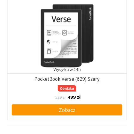
Wysyłka w 24h
PocketBook Verse (629) Szary
Obniżka
499
zł
529 zł
Zobacz