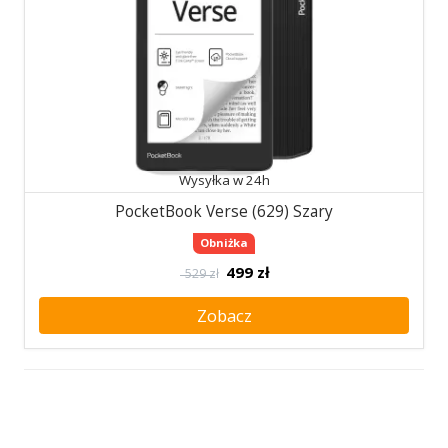
Wysyłka w 24h
PocketBook Verse (629) Szary
Obniżka
499
zł
529 zł
Zobacz