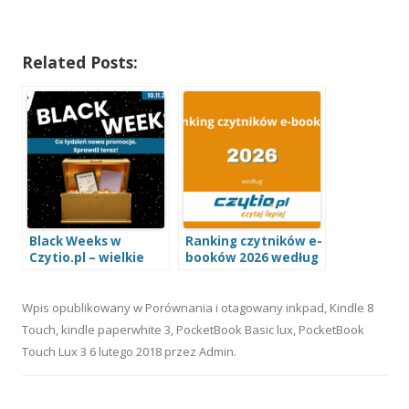
Related Posts:
Black Weeks w
Ranking czytników e-
Czytio.pl – wielkie
booków 2026 według
promocje na czytniki
Czytio.pl
e-booków i akcesoria
Wpis opublikowany w
Porównania
i otagowany
inkpad
,
Kindle 8
Touch
,
kindle paperwhite 3
,
PocketBook Basic lux
,
PocketBook
Touch Lux 3
6 lutego 2018
przez
Admin
.