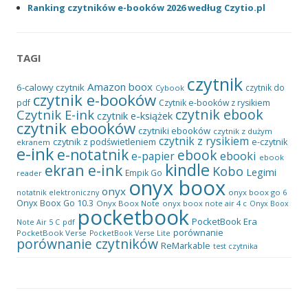
Ranking czytników e-booków 2026 według Czytio.pl
TAGI
czytnik
Amazon
boox
6-calowy czytnik
czytnik do
Cybook
czytnik e-booków
pdf
Czytnik e-booków z rysikiem
czytnik ebook
Czytnik E-ink
czytnik e-książek
czytnik ebooków
czytniki ebooków
czytnik z dużym
czytnik z rysikiem
czytnik z podświetleniem
e-czytnik
ekranem
e-ink
e-notatnik
ebook
ebooki
e-papier
ebook
kindle
ekran e-ink
Kobo
Legimi
Empik Go
reader
onyx boox
onyx
onyx boox go 6
notatnik elektroniczny
Onyx Boox Go 10.3
Onyx Boox Note
onyx boox note air 4 c
Onyx Boox
pocketbook
PocketBook Era
pdf
Note Air 5 C
porównanie
PocketBook Verse
PocketBook Verse Lite
porównanie czytników
ReMarkable
test czytnika