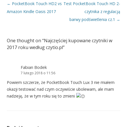
Nawigacja wpisu
←
PocketBook Touch HD2 vs
Test PocketBook Touch HD 2-
Amazon Kindle Oasis 2017
czytnika z regulacją
barwy podświetlenia cz.1
→
One thought on “
Najczęściej kupowane czytniki w
2017 roku według czytio.pl
”
Fabian Bodek
7 lutego 2018 o 11:56
Powiem szczerze, że PocketBook Touch Lux 3 nie miałem
okazji testować nad czym oczywiście ubolewam, ale mam
nadzieję, że w tym roku się to zmieni