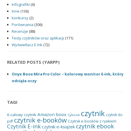
Infografiki
(6)
Inne
(136)
konkursy
(2)
Porównania
(306)
Recenzje
(88)
Testy czytników oraz aplikacji
(171)
Wyświetlacz E Ink
(72)
RELATED POSTS (YARPP)
Onyx Boox Mira Pro Color – kolorowy monitor E‑ink, który
odciąża oczy
TAGI
czytnik
Amazon
boox
6-calowy czytnik
czytnik do
Cybook
czytnik e-booków
pdf
Czytnik e-booków z rysikiem
czytnik ebook
Czytnik E-ink
czytnik e-książek