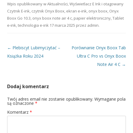
oczy
Wpis opublikowany w
Aktualności
,
Wyświetlacz E Ink
i otagowany
Czytnik E-ink
,
czytnik Onyx Boox
,
ekran e-ink
,
onyx boox
,
Onyx
Boox Go 10.3
,
onyx boox note air 4 c
,
papier elektroniczny
,
Tablet
e-ink
,
technologia e-ink
17 marca 2025
przez
admin
.
Nawigacja wpisu
←
Plebiscyt Lubimyczytać –
Porównanie Onyx Boox Tab
Książka Roku 2024
Ultra C Pro vs Onyx Boox
Note Air 4 C
→
Dodaj komentarz
Twój adres email nie zostanie opublikowany.
Wymagane pola
są oznaczone
*
Komentarz
*