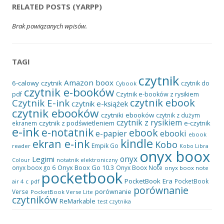
RELATED POSTS (YARPP)
Brak powiązanych wpisów.
TAGI
czytnik
Amazon
boox
6-calowy czytnik
czytnik do
Cybook
czytnik e-booków
pdf
Czytnik e-booków z rysikiem
czytnik ebook
Czytnik E-ink
czytnik e-książek
czytnik ebooków
czytniki ebooków
czytnik z dużym
czytnik z rysikiem
czytnik z podświetleniem
e-czytnik
ekranem
e-ink
e-notatnik
ebook
ebooki
e-papier
ebook
kindle
ekran e-ink
Kobo
Empik Go
reader
Kobo Libra
onyx boox
onyx
Legimi
notatnik elektroniczny
Colour
Onyx Boox Go 10.3
onyx boox go 6
Onyx Boox Note
onyx boox note
pocketbook
PocketBook Era
PocketBook
air 4 c
pdf
porównanie
porównanie
Verse
PocketBook Verse Lite
czytników
ReMarkable
test czytnika