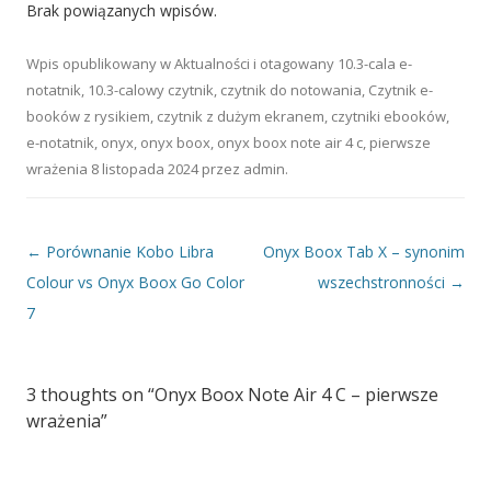
Brak powiązanych wpisów.
Wpis opublikowany w
Aktualności
i otagowany
10.3-cala e-
notatnik
,
10.3-calowy czytnik
,
czytnik do notowania
,
Czytnik e-
booków z rysikiem
,
czytnik z dużym ekranem
,
czytniki ebooków
,
e-notatnik
,
onyx
,
onyx boox
,
onyx boox note air 4 c
,
pierwsze
wrażenia
8 listopada 2024
przez
admin
.
Nawigacja wpisu
←
Porównanie Kobo Libra
Onyx Boox Tab X – synonim
Colour vs Onyx Boox Go Color
wszechstronności
→
7
3 thoughts on “
Onyx Boox Note Air 4 C – pierwsze
wrażenia
”