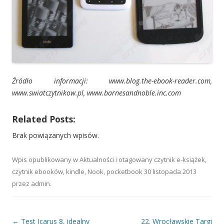
Źródło informacji: www.blog.the-ebook-reader.com,
www.swiatczytnikow.pl, www.barnesandnoble.inc.com
Related Posts:
Brak powiązanych wpisów.
Wpis opublikowany w
Aktualności
i otagowany
czytnik e-książek
,
czytnik ebooków
,
kindle
,
Nook
,
pocketbook
30 listopada 2013
przez
admin
.
Nawigacja wpisu
←
Test Icarus 8, idealny
22. Wrocławskie Targi