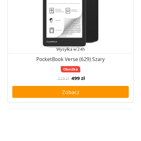
Wysyłka w 24h
PocketBook Verse (629) Szary
Obniżka
499
zł
529 zł
Zobacz