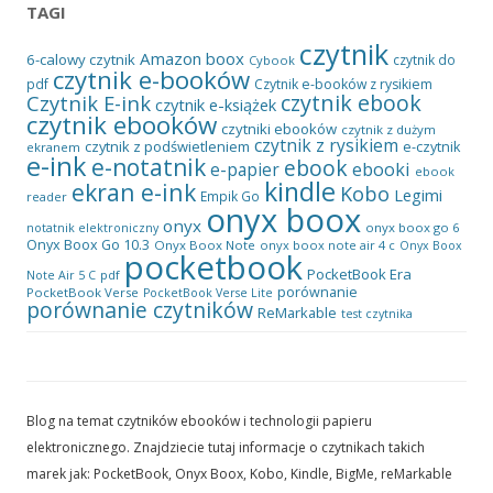
TAGI
czytnik
Amazon
boox
6-calowy czytnik
czytnik do
Cybook
czytnik e-booków
pdf
Czytnik e-booków z rysikiem
czytnik ebook
Czytnik E-ink
czytnik e-książek
czytnik ebooków
czytniki ebooków
czytnik z dużym
czytnik z rysikiem
czytnik z podświetleniem
e-czytnik
ekranem
e-ink
e-notatnik
ebook
ebooki
e-papier
ebook
kindle
ekran e-ink
Kobo
Legimi
Empik Go
reader
onyx boox
onyx
onyx boox go 6
notatnik elektroniczny
Onyx Boox Go 10.3
Onyx Boox Note
onyx boox note air 4 c
Onyx Boox
pocketbook
PocketBook Era
pdf
Note Air 5 C
porównanie
PocketBook Verse
PocketBook Verse Lite
porównanie czytników
ReMarkable
test czytnika
Blog na temat czytników ebooków i technologii papieru
elektronicznego. Znajdziecie tutaj informacje o czytnikach takich
marek jak: PocketBook, Onyx Boox, Kobo, Kindle, BigMe, reMarkable