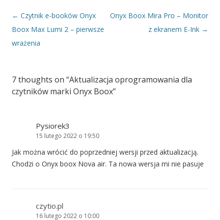
Nawigacja wpisu
←
Czytnik e-booków Onyx
Onyx Boox Mira Pro – Monitor
Boox Max Lumi 2 – pierwsze
z ekranem E-Ink
→
wrażenia
7 thoughts on “
Aktualizacja oprogramowania dla
czytników marki Onyx Boox
”
Pysiorek3
15 lutego 2022 o 19:50
Jak można wrócić do poprzedniej wersji przed aktualizacją.
Chodzi o Onyx boox Nova air. Ta nowa wersja mi nie pasuje
czytio.pl
16 lutego 2022 o 10:00