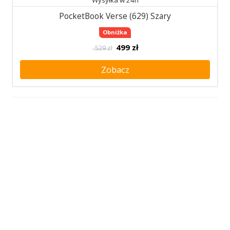
PocketBook Verse (629) Szary
Obniżka
499
zł
529 zł
Zobacz