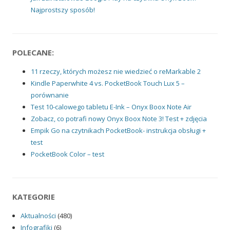
Najprostszy sposób!
POLECANE:
11 rzeczy, których możesz nie wiedzieć o reMarkable 2
Kindle Paperwhite 4 vs. PocketBook Touch Lux 5 –
porównanie
Test 10-calowego tabletu E-Ink – Onyx Boox Note Air
Zobacz, co potrafi nowy Onyx Boox Note 3! Test + zdjęcia
Empik Go na czytnikach PocketBook- instrukcja obsługi +
test
PocketBook Color – test
KATEGORIE
Aktualności
(480)
Infografiki
(6)