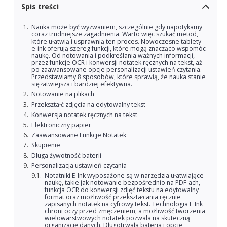
Spis treści
Nauka może być wyzwaniem, szczególnie gdy napotykamy
coraz trudniejsze zagadnienia. Warto więc szukać metod,
które ułatwią i usprawnią ten proces. Nowoczesne tablety
e-ink oferują szereg funkcji, które mogą znacząco wspomóc
naukę. Od notowania i podkreślania ważnych informacji,
przez funkcje OCR i konwersji notatek ręcznych na tekst, aż
po zaawansowane opcje personalizacji ustawień czytania.
Przedstawiamy 8 sposobów, które sprawią, że nauka stanie
się łatwiejsza i bardziej efektywna.
Notowanie na plikach
Przekształć zdjęcia na edytowalny tekst
Konwersja notatek ręcznych na tekst
Elektroniczny papier
Zaawansowane Funkcje Notatek
Skupienie
Długa żywotność baterii
Personalizacja ustawień czytania
Notatniki E-Ink wyposażone są w narzędzia ułatwiające
naukę, takie jak notowanie bezpośrednio na PDF-ach,
funkcja OCR do konwersji zdjęć tekstu na edytowalny
format oraz możliwość przekształcania ręcznie
zapisanych notatek na cyfrowy tekst. Technologia E Ink
chroni oczy przed zmęczeniem, a możliwość tworzenia
wielowarstwowych notatek pozwala na skuteczną
organizację danych. Długotrwała bateria i opcje