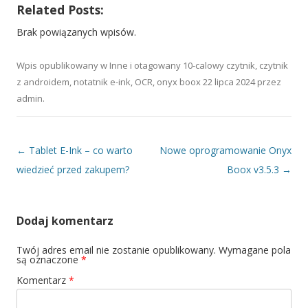
Related Posts:
Brak powiązanych wpisów.
Wpis opublikowany w
Inne
i otagowany
10-calowy czytnik
,
czytnik
z androidem
,
notatnik e-ink
,
OCR
,
onyx boox
22 lipca 2024
przez
admin
.
Nawigacja wpisu
←
Tablet E-Ink – co warto
Nowe oprogramowanie Onyx
wiedzieć przed zakupem?
Boox v3.5.3
→
Dodaj komentarz
Twój adres email nie zostanie opublikowany.
Wymagane pola
są oznaczone
*
Komentarz
*