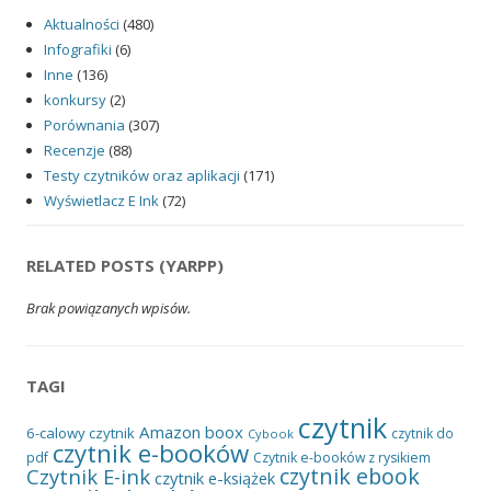
Aktualności
(480)
Infografiki
(6)
Inne
(136)
konkursy
(2)
Porównania
(307)
Recenzje
(88)
Testy czytników oraz aplikacji
(171)
Wyświetlacz E Ink
(72)
RELATED POSTS (YARPP)
Brak powiązanych wpisów.
TAGI
czytnik
Amazon
boox
6-calowy czytnik
czytnik do
Cybook
czytnik e-booków
pdf
Czytnik e-booków z rysikiem
czytnik ebook
Czytnik E-ink
czytnik e-książek