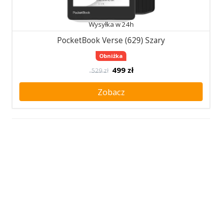
Wysyłka w 24h
PocketBook Verse (629) Szary
Obniżka
499
zł
529 zł
Zobacz