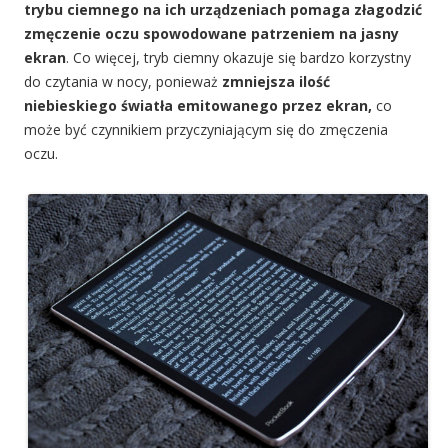
trybu ciemnego na ich urządzeniach pomaga złagodzić
zmęczenie oczu spowodowane patrzeniem na jasny
ekran
. Co więcej, tryb ciemny okazuje się bardzo korzystny
do czytania w nocy, ponieważ
zmniejsza ilość
niebieskiego światła emitowanego przez ekran,
co
może być czynnikiem przyczyniającym się do zmęczenia
oczu.