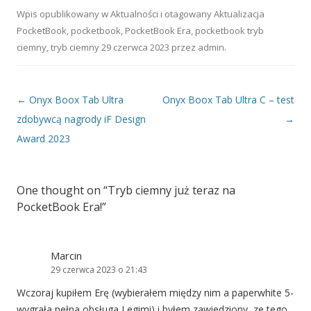
współpraca z DKNY i
Karl Lagerfeld!
Wpis opublikowany w
Aktualności
i otagowany
Aktualizacja
PocketBook
,
pocketbook
,
PocketBook Era
,
pocketbook tryb
ciemny
,
tryb ciemny
29 czerwca 2023
przez
admin
.
Nawigacja wpisu
←
Onyx Boox Tab Ultra
Onyx Boox Tab Ultra C – test
zdobywcą nagrody iF Design
→
Award 2023
One thought on “
Tryb ciemny już teraz na
PocketBook Era!
”
Marcin
29 czerwca 2023 o 21:43
Wczoraj kupiłem Erę (wybierałem między nim a paperwhite 5-
wygrała pełna obsługa Legimi) i byłem zawiedziony, ze tego