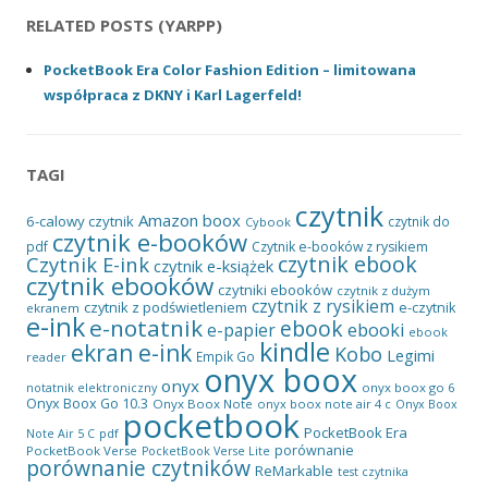
RELATED POSTS (YARPP)
PocketBook Era Color Fashion Edition – limitowana
współpraca z DKNY i Karl Lagerfeld!
TAGI
czytnik
Amazon
boox
6-calowy czytnik
czytnik do
Cybook
czytnik e-booków
pdf
Czytnik e-booków z rysikiem
czytnik ebook
Czytnik E-ink
czytnik e-książek
czytnik ebooków
czytniki ebooków
czytnik z dużym
czytnik z rysikiem
czytnik z podświetleniem
e-czytnik
ekranem
e-ink
e-notatnik
ebook
ebooki
e-papier
ebook
kindle
ekran e-ink
Kobo
Legimi
Empik Go
reader
onyx boox
onyx
onyx boox go 6
notatnik elektroniczny
Onyx Boox Go 10.3
Onyx Boox Note
onyx boox note air 4 c
Onyx Boox
pocketbook
PocketBook Era
pdf
Note Air 5 C
porównanie
PocketBook Verse
PocketBook Verse Lite
porównanie czytników
ReMarkable
test czytnika