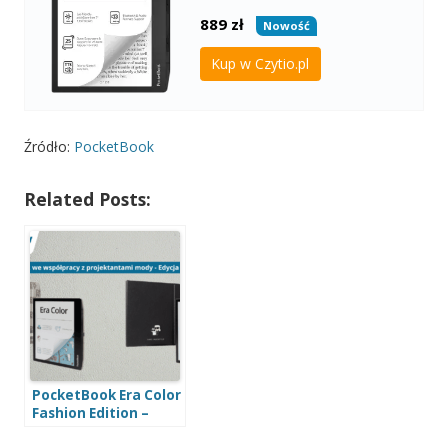
889
zł
Nowość
Kup w Czytio.pl
Źródło:
PocketBook
Related Posts:
PocketBook Era Color
Fashion Edition –
limitowana