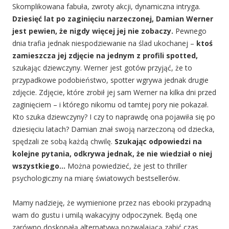
Skomplikowana fabuła, zwroty akcji, dynamiczna intryga.
Dziesięć lat po zaginięciu narzeczonej, Damian Werner
jest pewien, że nigdy więcej jej nie zobaczy.
Pewnego
dnia trafia jednak niespodziewanie na ślad ukochanej –
ktoś
zamieszcza jej zdjęcie na jednym z profili spotted,
szukając dziewczyny. Werner jest gotów przyjąć, że to
przypadkowe podobieństwo, spotter wgrywa jednak drugie
zdjęcie. Zdjęcie, które zrobił jej sam Werner na kilka dni przed
zaginięciem – i którego nikomu od tamtej pory nie pokazał.
Kto szuka dziewczyny? I czy to naprawdę ona pojawiła się po
dziesięciu latach? Damian znał swoją narzeczoną od dziecka,
spędzali ze sobą każdą chwilę.
Szukając odpowiedzi na
kolejne pytania, odkrywa jednak, że nie wiedział o niej
wszystkiego…
Można powiedzieć, że jest to thriller
psychologiczny na miarę światowych bestsellerów.
Mamy nadzieję, że wymienione przez nas ebooki przypadną
wam do gustu i umilą wakacyjny odpoczynek. Będą one
zarówno doskonałą alternatywą pozwalającą zabić czas