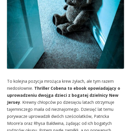
To kolejna pozycja mrożąca krew żyłach, ale tym razem
niedosłownie.
Thriller Cobena to ebook opowiadający o
uprowadzeniu dwojga dzieci z bogatej dzielnicy New
Jersey
. Krewny chłopców po dziesięciu latach otrzymuje
tajemniczego maila od nieznajomego. Dziesięć lat temu
porywacze uprowadzili dwóch sześciolatków, Patricka
Moore’a oraz Rhysa Baldwina, żądając od ich bogatych
rodziców okupu. Potem nagle zamilkli, a po porwanych