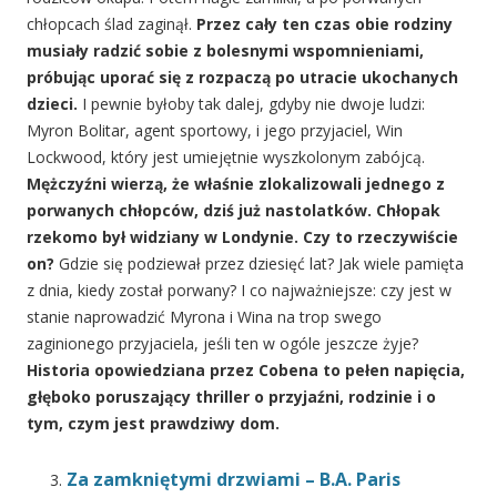
chłopcach ślad zaginął.
Przez cały ten czas obie rodziny
musiały radzić sobie z bolesnymi wspomnieniami,
próbując uporać się z rozpaczą po utracie ukochanych
dzieci.
I pewnie byłoby tak dalej, gdyby nie dwoje ludzi:
Myron Bolitar, agent sportowy, i jego przyjaciel, Win
Lockwood, który jest umiejętnie wyszkolonym zabójcą.
Mężczyźni wierzą, że właśnie zlokalizowali jednego z
porwanych chłopców, dziś już nastolatków. Chłopak
rzekomo był widziany w Londynie. Czy to rzeczywiście
on?
Gdzie się podziewał przez dziesięć lat? Jak wiele pamięta
z dnia, kiedy został porwany? I co najważniejsze: czy jest w
stanie naprowadzić Myrona i Wina na trop swego
zaginionego przyjaciela, jeśli ten w ogóle jeszcze żyje?
Historia opowiedziana przez Cobena to pełen napięcia,
głęboko poruszający thriller o przyjaźni, rodzinie i o
tym, czym jest prawdziwy dom.
Za zamkniętymi drzwiami – B.A. Paris