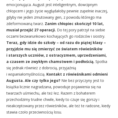
emocjonująca. August jest inteligentnym, dowcipnym
chłopcem i jego życie wyglądałoby pewnie zupełnie inaczej,
gdyby nie jeden zmutowany gen, z powodu którego ma
zdeformowaną twarz.
Zanim chłopiec skończył 10 lat,
musiał przejść 27 operacji.
Do tej pory patrzył na siebie
oczami bezwarunkowo kochających go rodziców i siostry.
Teraz, gdy idzie do szkoły – od razu do piątej klasy –
przyjdzie mu się zmierzyć ze światem rówieśników
i starszych uczniów, z ostracyzmem, uprzedzeniami,
a czasem ze zwykłym chamstwem i podłością.
Spotka
się jednak również z dobrocią, przyjaźnią
i wspaniałomyślnością.
Kontakt z rówieśnikami odmieni
Augusta. Ale czy tylko jego?
Nie bez przyczyny jest to
książka licznie nagradzana, powoduje pojawienia się na
twarzach uśmiechu, ale też łez. Razem z bohaterem
przechodzimy trudne chwile, kiedy to czuje się gorszy i
nieakceptowany przez rówieśników, ale też te radosne, kiedy
stawia czoło przeciwnością losu.