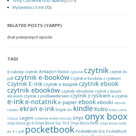
Testy czytników oraz aplikacji
(171)
Wyświetlacz E Ink
(72)
RELATED POSTS (YARPP)
Brak powiązanych wpisów.
TAGI
czytnik
Amazon
boox
6-calowy czytnik
czytnik do
Cybook
czytnik e-booków
pdf
Czytnik e-booków z rysikiem
czytnik ebook
Czytnik E-ink
czytnik e-książek
czytnik ebooków
czytniki ebooków
czytnik z dużym
czytnik z rysikiem
czytnik z podświetleniem
e-czytnik
ekranem
e-ink
e-notatnik
ebook
ebooki
e-papier
ebook
kindle
ekran e-ink
Kobo
Empik Go
reader
Kobo Libra
onyx boox
onyx
Legimi
notatnik elektroniczny
Colour
Onyx Boox Go 10.3
onyx boox go 6
Onyx Boox Note
onyx boox note
pocketbook
PocketBook Era
PocketBook
air 4 c
pdf