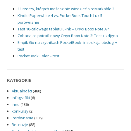
11 rzeczy, których możesz nie wiedzieć o reMarkable 2
Kindle Paperwhite 4 vs. PocketBook Touch Lux 5 –
porównanie
Test 10-calowego tabletu E-Ink – Onyx Boox Note Air
Zobacz, co potrafi nowy Onyx Boox Note 3! Test + zdjęcia
Empik Go na czytnikach PocketBook- instrukcja obsługi +
test
PocketBook Color – test
KATEGORIE
Aktualności
(480)
Infografiki
(6)
Inne
(136)
konkursy
(2)
Porównania
(306)
Recenzje
(88)