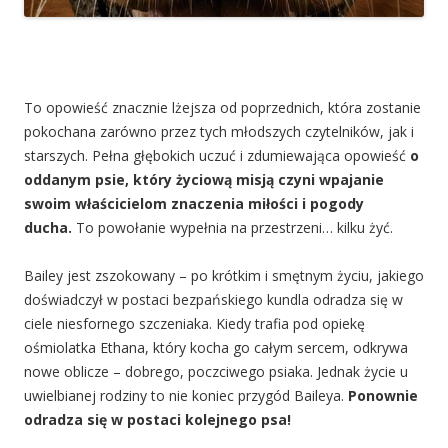
To opowieść znacznie lżejsza od poprzednich, która zostanie
pokochana zarówno przez tych młodszych czytelników, jak i
starszych. Pełna głębokich uczuć i zdumiewająca opowieść
o
oddanym psie, który życiową misją czyni wpajanie
swoim właścicielom znaczenia miłości i pogody
ducha.
To powołanie wypełnia na przestrzeni… kilku żyć.
Bailey jest zszokowany – po krótkim i smętnym życiu, jakiego
doświadczył w postaci bezpańskiego kundla odradza się w
ciele niesfornego szczeniaka. Kiedy trafia pod opiekę
ośmiolatka Ethana, który kocha go całym sercem, odkrywa
nowe oblicze – dobrego, poczciwego psiaka. Jednak życie u
uwielbianej rodziny to nie koniec przygód Baileya.
Ponownie
odradza się w postaci kolejnego psa!