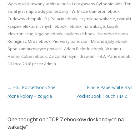
Wpis opublikowany w
Aktualności
i otagowany
Był sobie pies. Ten
świat jest naprawdę pomerdany - W. Bruce Cameron ebook
,
Cudowny chłopak - R.J. Palacio ebook
,
czytnik na wakacje
,
czytniki
książek elektornicznych
,
ebooki
,
ebooki na wakacje
,
książki
elektroniczne
,
legalne ebooki
,
najlepsze booki
,
Nieodnaleziona -
Remigiusz Mróz ebook
,
Pierwszy bandzior - Miranda July ebook
,
Spod zamarzniętych powiek - Adam Bielecki ebook
,
W domu -
Harlan Coben ebook
,
Za zamkniętymi drzwiami - B.A. Paris ebook
10 lipca 2018
przez
Admin
.
Nawigacja wpisu
←
Etui PocketBook Shell
Kindle Paperwhite 3 vs
różne kolory – zdjęcia
PocketBook Touch HD 2
→
One thought on “
TOP 7 ebooków doskonałych na
wakacje
”