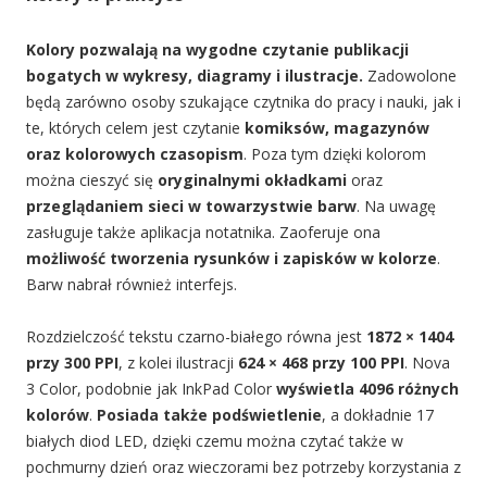
Kolory pozwalają na wygodne czytanie publikacji
bogatych w wykresy, diagramy i ilustracje.
Zadowolone
będą zarówno osoby szukające czytnika do pracy i nauki, jak i
te, których celem jest czytanie
komiksów, magazynów
oraz kolorowych czasopism
. Poza tym dzięki kolorom
można cieszyć się
oryginalnymi okładkami
oraz
przeglądaniem sieci w towarzystwie barw
. Na uwagę
zasługuje także aplikacja notatnika. Zaoferuje ona
możliwość tworzenia rysunków i zapisków w kolorze
.
Barw nabrał również interfejs.
Rozdzielczość tekstu czarno-białego równa jest
1872 × 1404
przy 300 PPI
, z kolei ilustracji
624 × 468 przy 100 PPI
. Nova
3 Color, podobnie jak InkPad Color
wyświetla 4096 różnych
kolorów
.
Posiada także podświetlenie
, a dokładnie 17
białych diod LED, dzięki czemu można czytać także w
pochmurny dzień oraz wieczorami bez potrzeby korzystania z