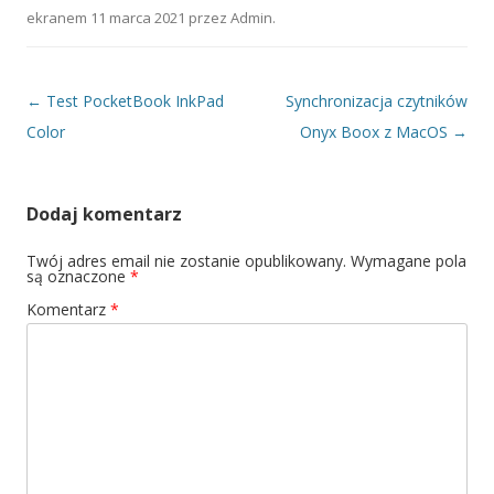
ekranem
11 marca 2021
przez
Admin
.
Nawigacja wpisu
←
Test PocketBook InkPad
Synchronizacja czytników
Color
Onyx Boox z MacOS
→
Dodaj komentarz
Twój adres email nie zostanie opublikowany.
Wymagane pola
są oznaczone
*
Komentarz
*