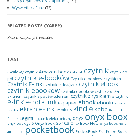
Testy czytników oraz aplikacji
(171)
Wyświetlacz E Ink
(72)
RELATED POSTS (YARPP)
Brak powiązanych wpisów.
TAGI
czytnik
Amazon
boox
6-calowy czytnik
czytnik do
Cybook
czytnik e-booków
pdf
Czytnik e-booków z rysikiem
czytnik ebook
Czytnik E-ink
czytnik e-książek
czytnik ebooków
czytniki ebooków
czytnik z dużym
czytnik z rysikiem
czytnik z podświetleniem
e-czytnik
ekranem
e-ink
e-notatnik
ebook
ebooki
e-papier
ebook
kindle
ekran e-ink
Kobo
Empik Go
reader
Kobo Libra
onyx boox
onyx
Legimi
notatnik elektroniczny
Colour
Onyx Boox Go 10.3
onyx boox go 6
Onyx Boox Note
onyx boox note
pocketbook
PocketBook Era
PocketBook
air 4 c
pdf