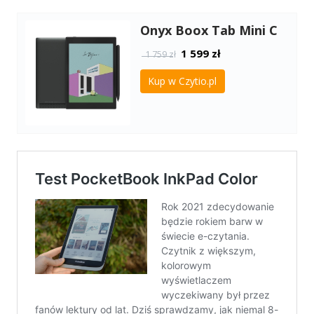
Onyx Boox Tab Mini C
1 599
zł
1 759 zł
Kup w Czytio.pl