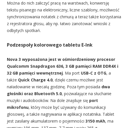
Można do nich zaliczyć pracę na warstwach, konwersję
tekstu pisanego na elektroniczny, liczne szablony, możliwość
synchronizowania notatek z chmurą a teraz także korzystania
z rejestratora głosu, aby np. łatwo zanotować wnioski z
odbytych spotkań.
Podzespoły kolorowego tabletu E-Ink
Nova 3 wyposażona jest w ośmiordzeniowy procesor
Qualcomm Snapdragon 636, 3 GB pamięci RAM DDR4X i
32 GB pamięci wewnętrznej
. Ma port
USB-C z OTG
, a
także
Quick Charge 4.0
, dzięki czemu możliwe jest
naładowanie w niecałą godzinę. Poza tym posiada
dwa
głośniki oraz Bluetooth 5.0
, pozwalające na słuchanie
muzyki i audiobooków. Na dole znajduje się
port
mikrofonu
, który może być używany do komunikacji
głosowej, a także nagrywania w aplikacji notatnika. Tablet
jest zasilany akumulatorem o pojemności
3150 mAh
, ma
wymiary 196 mm, 137 mm, 7,7 mm i waży 265 g.