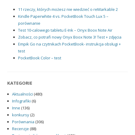
11 rzeczy, których możesz nie wiedzieć o reMarkable 2
Kindle Paperwhite 4 vs. PocketBook Touch Lux 5 –
porównanie
Test 10-calowego tabletu E-Ink – Onyx Boox Note Air
Zobacz, co potrafi nowy Onyx Boox Note 3! Test + zdjęcia
Empik Go na czytnikach PocketBook- instrukcja obsługi +
test
PocketBook Color – test
KATEGORIE
Aktualności
(480)
Infografiki
(6)
Inne
(136)
konkursy
(2)
Porównania
(306)
Recenzje
(88)