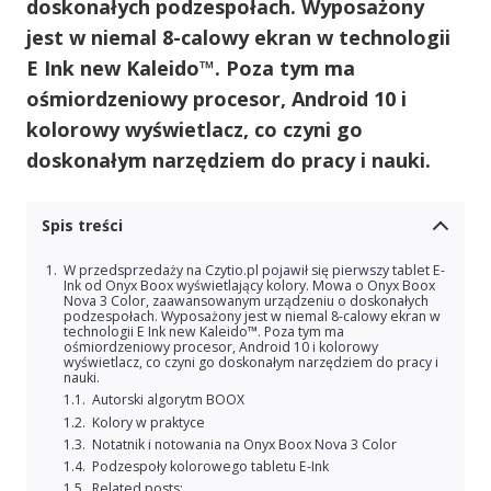
doskonałych podzespołach. Wyposażony
jest w niemal 8-calowy ekran w technologii
E Ink new Kaleido™. Poza tym ma
ośmiordzeniowy procesor, Android 10 i
kolorowy wyświetlacz, co czyni go
doskonałym narzędziem do pracy i nauki.
Spis treści
W przedsprzedaży na Czytio.pl pojawił się pierwszy tablet E-
Ink od Onyx Boox wyświetlający kolory. Mowa o Onyx Boox
Nova 3 Color, zaawansowanym urządzeniu o doskonałych
podzespołach. Wyposażony jest w niemal 8-calowy ekran w
technologii E Ink new Kaleido™. Poza tym ma
ośmiordzeniowy procesor, Android 10 i kolorowy
wyświetlacz, co czyni go doskonałym narzędziem do pracy i
nauki.
Autorski algorytm BOOX
Kolory w praktyce
Notatnik i notowania na Onyx Boox Nova 3 Color
Podzespoły kolorowego tabletu E-Ink
Related posts: