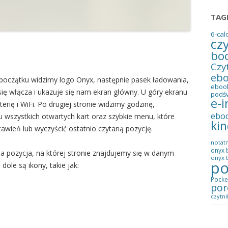
TAG
6-cal
cz
bo
Czy
eb
 początku widzimy logo Onyx, następnie pasek ładowania,
eboo
ię włącza i ukazuje się nam ekran główny. U góry ekranu
podś
e-i
ię i WiFi. Po drugiej stronie widzimy godzinę,
ebo
u wszystkich otwartych kart oraz szybkie menu, które
kin
awień lub wyczyścić ostatnio czytaną pozycję.
notatn
onyx 
ia pozycja, na której stronie znajdujemy się w danym
onyx b
po
ole są ikony, takie jak:
Pocke
por
czytni