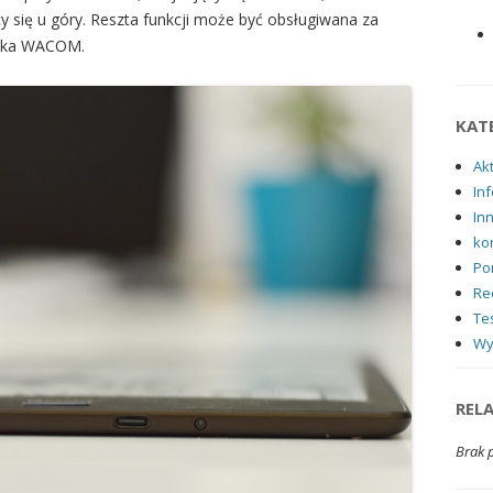
cy się u góry. Reszta funkcji może być obsługiwana za
sika WACOM.
KAT
Ak
Inf
In
ko
Po
Re
Tes
Wy
REL
Brak 