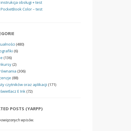
instrukcja obsługi + test
PocketBook Color – test
EGORIE
tualności
(480)
ografiki
(6)
ne
(136)
nkursy
(2)
równania
(306)
cenzje
(88)
ty czytników oraz aplikacji
(171)
świetlacz E Ink
(72)
ATED POSTS (YARPP)
powiązanych wpisów.