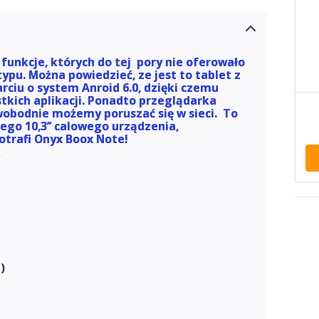
funkcje, których do tej pory nie oferowało
ypu. Można powiedzieć, ze jest to tablet z
rciu o system Anroid 6.0, dzięki czemu
tkich aplikacji. Ponadto przeglądarka
swobodnie możemy poruszać się w sieci. To
tego 10,3’’ calowego urządzenia,
otrafi Onyx Boox Note!
y
)