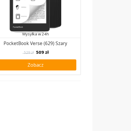
Wysyłka w 24h
PocketBook Verse (629) Szary
509
zł
529 zł
Zobacz