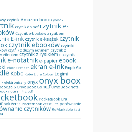
I
Amazon
boox
owy czytnik
Cybook
ytnik
czytnik e-
czytnik do pdf
oków
Czytnik e-booków z rysikiem
czytnik
tnik E-ink
czytnik e-książek
czytnik ebooków
ook
czytniki
ków
czytnik z
czytnik z dużym ekranem
czytnik z rysikiem
wietleniem
e-czytnik
nk
e-notatnik
ebook
e-papier
ekran e-ink
oki
Empik Go
ebook reader
dle
Kobo
Legimi
Kobo Libra Colour
onyx boox
onyx
ik elektroniczny
Onyx Boox Go 10.3
boox go 6
Onyx Boox Note
oox note air 4 c
pdf
cketbook
PocketBook Era
porównanie
tBook Verse
PocketBook Verse Lite
ównanie czytników
ReMarkable
test
ka