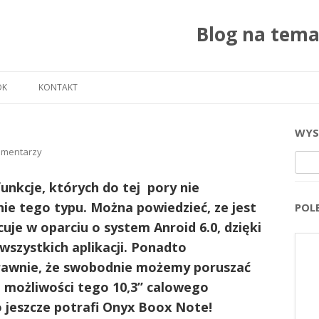
Blog na tem
Przejdź do treści
OK
KONTAKT
WYS
omentarzy
Szuka
nkcje, których do tej pory nie
ie tego typu. Można powiedzieć, ze jest
POL
cuje w oparciu o system Anroid 6.0, dzięki
wszystkich aplikacji. Ponadto
prawnie, że swobodnie możemy poruszać
z możliwości tego 10,3’’ calowego
o jeszcze potrafi Onyx Boox Note!