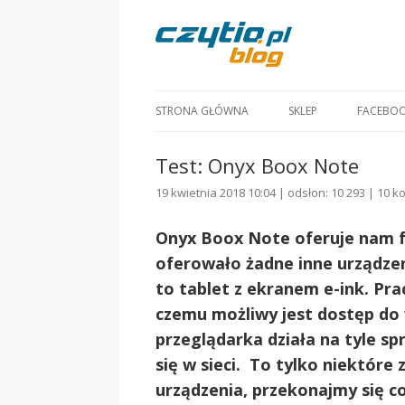
STRONA GŁÓWNA
SKLEP
FACEBO
Test: Onyx Boox Note
19 kwietnia 2018 10:04 | odsłon: 10 293 |
10 k
Onyx Boox Note oferuje nam fu
oferowało żadne inne urządzen
to tablet z ekranem e-ink. Pra
czemu możliwy jest dostęp do 
przeglądarka działa na tyle s
się w sieci. To tylko niektóre 
urządzenia, przekonajmy się c