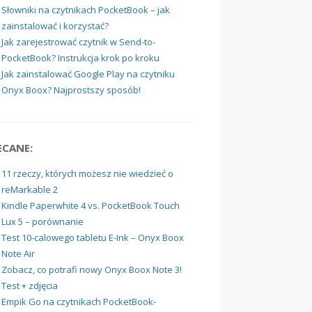
Słowniki na czytnikach PocketBook – jak
zainstalować i korzystać?
Jak zarejestrować czytnik w Send-to-
PocketBook? Instrukcja krok po kroku
Jak zainstalować Google Play na czytniku
Onyx Boox? Najprostszy sposób!
ECANE:
11 rzeczy, których możesz nie wiedzieć o
reMarkable 2
Kindle Paperwhite 4 vs. PocketBook Touch
Lux 5 – porównanie
Test 10-calowego tabletu E-Ink – Onyx Boox
Note Air
Zobacz, co potrafi nowy Onyx Boox Note 3!
Test + zdjęcia
Empik Go na czytnikach PocketBook-