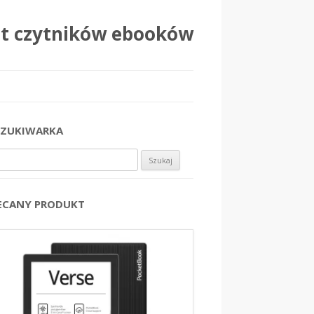
at czytników ebooków
ZUKIWARKA
j:
ECANY PRODUKT