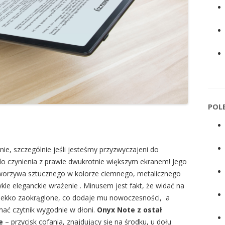
POL
enie, szczególnie jeśli jesteśmy przyzwyczajeni do
o czynienia z prawie dwukrotnie większym ekranem! Jego
worzywa sztucznego w kolorze ciemnego, metalicznego
kle eleganckie wrażenie . Minusem jest fakt, że widać na
są lekko zaokrąglone, co dodaje mu nowoczesności, a
mać czytnik wygodnie w dłoni.
Onyx Note z ostał
e
– przycisk cofania, znajdujący się na środku, u dołu