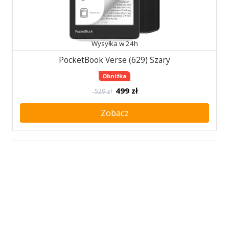
Wysyłka w 24h
PocketBook Verse (629) Szary
Obniżka
499
zł
529 zł
Zobacz