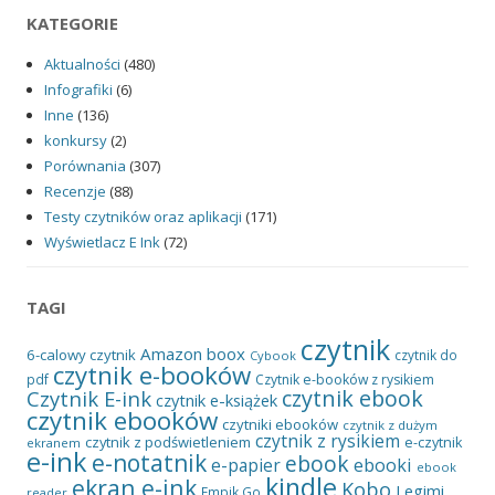
KATEGORIE
Aktualności
(480)
Infografiki
(6)
Inne
(136)
konkursy
(2)
Porównania
(307)
Recenzje
(88)
Testy czytników oraz aplikacji
(171)
Wyświetlacz E Ink
(72)
TAGI
czytnik
Amazon
boox
6-calowy czytnik
czytnik do
Cybook
czytnik e-booków
pdf
Czytnik e-booków z rysikiem
czytnik ebook
Czytnik E-ink
czytnik e-książek
czytnik ebooków
czytniki ebooków
czytnik z dużym
czytnik z rysikiem
czytnik z podświetleniem
e-czytnik
ekranem
e-ink
e-notatnik
ebook
ebooki
e-papier
ebook
kindle
ekran e-ink
Kobo
Legimi
Empik Go
reader