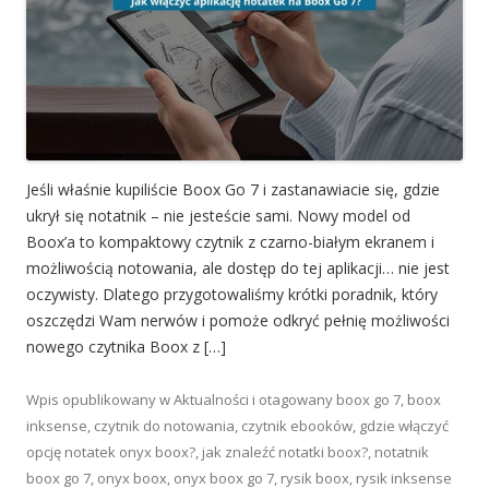
Jeśli właśnie kupiliście Boox Go 7 i zastanawiacie się, gdzie
ukrył się notatnik – nie jesteście sami. Nowy model od
Boox’a to kompaktowy czytnik z czarno-białym ekranem i
możliwością notowania, ale dostęp do tej aplikacji… nie jest
oczywisty. Dlatego przygotowaliśmy krótki poradnik, który
oszczędzi Wam nerwów i pomoże odkryć pełnię możliwości
nowego czytnika Boox z […]
Wpis opublikowany w
Aktualności
i otagowany
boox go 7
,
boox
inksense
,
czytnik do notowania
,
czytnik ebooków
,
gdzie włączyć
opcję notatek onyx boox?
,
jak znaleźć notatki boox?
,
notatnik
boox go 7
,
onyx boox
,
onyx boox go 7
,
rysik boox
,
rysik inksense