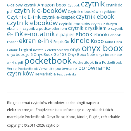
czytnik
Amazon
boox
6-calowy czytnik
czytnik do
Cybook
czytnik e-booków
pdf
Czytnik e-booków z rysikiem
czytnik ebook
Czytnik E-ink
czytnik e-książek
czytnik ebooków
czytniki ebooków
czytnik z dużym
czytnik z rysikiem
czytnik z podświetleniem
e-czytnik
ekranem
e-ink
e-notatnik
ebook
ebooki
e-papier
ebook
kindle
ekran e-ink
Kobo
Empik Go
reader
Kobo Libra
onyx boox
onyx
Legimi
notatnik elektroniczny
Colour
Onyx Boox Go 10.3
onyx boox go 6
Onyx Boox Note
onyx boox note
pocketbook
PocketBook Era
PocketBook
air 4 c
pdf
porównanie
porównanie
Verse
PocketBook Verse Lite
czytników
ReMarkable
test czytnika
Blog na temat czytników ebooków i technologii papieru
elektronicznego. Znajdziecie tutaj informacje o czytnikach takich
marek jak: PocketBook, Onyx Boox, Kobo, Kindle, BigMe, reMarkable
copyright © 2011-2026 czytio.pl