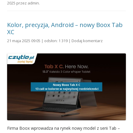
2025
przez
admin
.
Kolor, precyzja, Android – nowy Boox Tab
XC
21 maja 2025 09:05 | odsłon: 1 319 |
Dodaj komentarz
Firma Boox wprowadza na rynek nowy model z serii Tab –