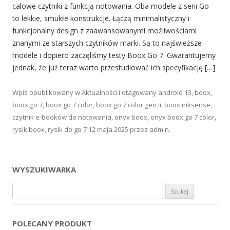
calowe czytniki z funkcją notowania. Oba modele z serii Go
to lekkie, smukłe konstrukcje. Łączą minimalistyczny i
funkcjonalny design z zaawansowanymi możliwościami
znanymi ze starszych czytników marki. Są to najświeższe
modele i dopiero zaczęliśmy testy Boox Go 7. Gwarantujemy
jednak, że już teraz warto przestudiować ich specyfikację […]
Wpis opublikowany w
Aktualności
i otagowany
android 13
,
boox
,
boox go 7
,
boox go 7 color
,
boox go 7 color gen ii
,
boox inksense
,
czytnik e-booków do notowania
,
onyx boox
,
onyx boox go 7 color
,
rysik boox
,
rysik do go 7
12 maja 2025
przez
admin
.
WYSZUKIWARKA
Szukaj:
POLECANY PRODUKT