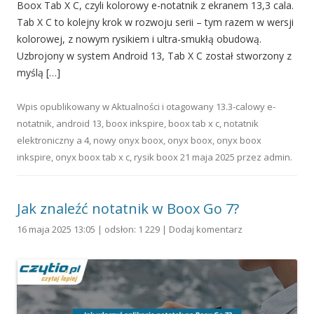
Boox Tab X C, czyli kolorowy e-notatnik z ekranem 13,3 cala.
Tab X C to kolejny krok w rozwoju serii – tym razem w wersji
kolorowej, z nowym rysikiem i ultra-smukłą obudową.
Uzbrojony w system Android 13, Tab X C został stworzony z
myślą […]
Wpis opublikowany w
Aktualności
i otagowany
13.3-calowy e-
notatnik
,
android 13
,
boox inkspire
,
boox tab x c
,
notatnik
elektroniczny a 4
,
nowy onyx boox
,
onyx boox
,
onyx boox
inkspire
,
onyx boox tab x c
,
rysik boox
21 maja 2025
przez
admin
.
Jak znaleźć notatnik w Boox Go 7?
16 maja 2025 13:05 | odsłon: 1 229 |
Dodaj komentarz