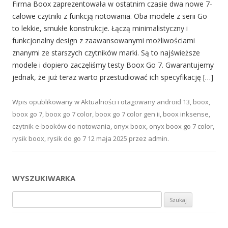
Firma Boox zaprezentowała w ostatnim czasie dwa nowe 7-
calowe czytniki z funkcją notowania. Oba modele z serii Go
to lekkie, smukłe konstrukcje. Łączą minimalistyczny i
funkcjonalny design z zaawansowanymi możliwościami
znanymi ze starszych czytników marki. Są to najświeższe
modele i dopiero zaczęliśmy testy Boox Go 7. Gwarantujemy
jednak, że już teraz warto przestudiować ich specyfikację […]
Wpis opublikowany w
Aktualności
i otagowany
android 13
,
boox
,
boox go 7
,
boox go 7 color
,
boox go 7 color gen ii
,
boox inksense
,
czytnik e-booków do notowania
,
onyx boox
,
onyx boox go 7 color
,
rysik boox
,
rysik do go 7
12 maja 2025
przez
admin
.
WYSZUKIWARKA
Szukaj: