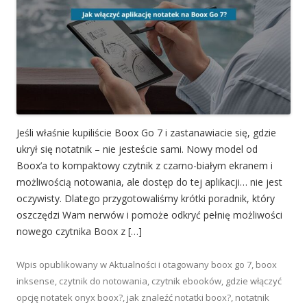
Jeśli właśnie kupiliście Boox Go 7 i zastanawiacie się, gdzie
ukrył się notatnik – nie jesteście sami. Nowy model od
Boox’a to kompaktowy czytnik z czarno-białym ekranem i
możliwością notowania, ale dostęp do tej aplikacji… nie jest
oczywisty. Dlatego przygotowaliśmy krótki poradnik, który
oszczędzi Wam nerwów i pomoże odkryć pełnię możliwości
nowego czytnika Boox z […]
Wpis opublikowany w
Aktualności
i otagowany
boox go 7
,
boox
inksense
,
czytnik do notowania
,
czytnik ebooków
,
gdzie włączyć
opcję notatek onyx boox?
,
jak znaleźć notatki boox?
,
notatnik