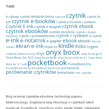
TAGI
czytnik
Amazon
boox
6-calowy czytnik
czytnik do
Cybook
czytnik e-booków
pdf
Czytnik e-booków z rysikiem
czytnik ebook
Czytnik E-ink
czytnik e-książek
czytnik ebooków
czytniki ebooków
czytnik z dużym
czytnik z rysikiem
czytnik z podświetleniem
e-czytnik
ekranem
e-ink
e-notatnik
ebook
ebooki
e-papier
ebook
kindle
ekran e-ink
Kobo
Legimi
Empik Go
reader
onyx boox
onyx
onyx boox go 6
notatnik elektroniczny
Onyx Boox Go 10.3
Onyx Boox Note
onyx boox note air 4 c
Onyx Boox
pocketbook
PocketBook Era
pdf
Note Air 5 C
porównanie
PocketBook Verse
PocketBook Verse Lite
porównanie czytników
ReMarkable
test czytnika
Blog na temat czytników ebooków i technologii papieru
elektronicznego. Znajdziecie tutaj informacje o czytnikach takich
marek jak: PocketBook, Onyx Boox, Kobo, Kindle, BigMe, reMarkable