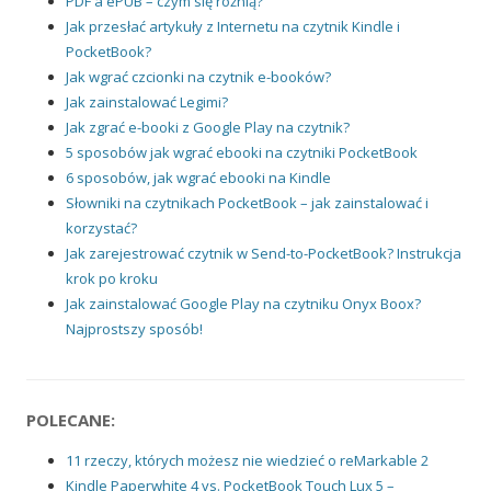
PDF a ePUB – czym się różnią?
Jak przesłać artykuły z Internetu na czytnik Kindle i
PocketBook?
Jak wgrać czcionki na czytnik e-booków?
Jak zainstalować Legimi?
Jak zgrać e-booki z Google Play na czytnik?
5 sposobów jak wgrać ebooki na czytniki PocketBook
6 sposobów, jak wgrać ebooki na Kindle
Słowniki na czytnikach PocketBook – jak zainstalować i
korzystać?
Jak zarejestrować czytnik w Send-to-PocketBook? Instrukcja
krok po kroku
Jak zainstalować Google Play na czytniku Onyx Boox?
Najprostszy sposób!
POLECANE:
11 rzeczy, których możesz nie wiedzieć o reMarkable 2
Kindle Paperwhite 4 vs. PocketBook Touch Lux 5 –