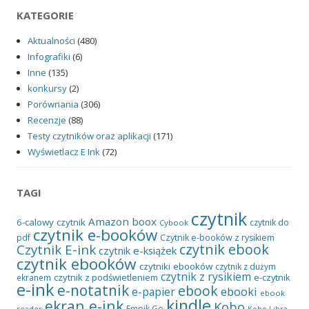
KATEGORIE
Aktualności
(480)
Infografiki
(6)
Inne
(135)
konkursy
(2)
Porównania
(306)
Recenzje
(88)
Testy czytników oraz aplikacji
(171)
Wyświetlacz E Ink
(72)
TAGI
czytnik
Amazon
boox
6-calowy czytnik
czytnik do
Cybook
czytnik e-booków
pdf
Czytnik e-booków z rysikiem
czytnik ebook
Czytnik E-ink
czytnik e-książek
czytnik ebooków
czytniki ebooków
czytnik z dużym
czytnik z rysikiem
czytnik z podświetleniem
e-czytnik
ekranem
e-ink
e-notatnik
ebook
ebooki
e-papier
ebook
kindle
ekran e-ink
Kobo
Empik Go
reader