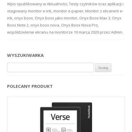
Wpis opublikowany w
Aktualności
,
Testy czytników oraz aplikacji
i
otagowany
monitor e-ink
,
monitor e-papier
,
Monitor z ekranem e-
ink
,
onyx boox
,
Onyx boox jako monitor
,
Onyx Boox Max 3
,
Onyx
Boox Note 2
,
onyx boox nova
,
Onyx Boox Nova Pro
,
współdzielenie ekranu na monitorze
10 marca 2020
przez
Admin
.
WYSZUKIWARKA
Szukaj:
POLECANY PRODUKT