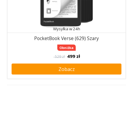
Wysyłka w 24h
PocketBook Verse (629) Szary
Obniżka
499
zł
529 zł
Zobacz