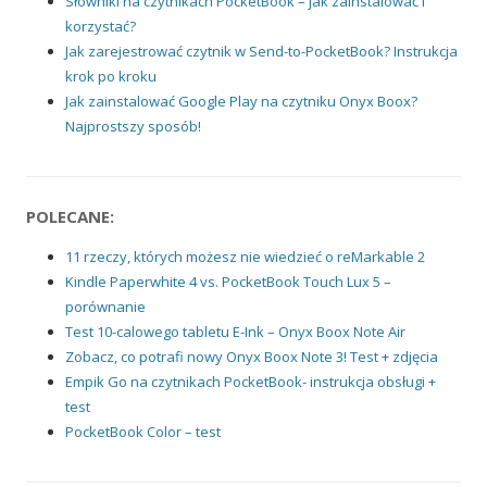
Słowniki na czytnikach PocketBook – jak zainstalować i
korzystać?
Jak zarejestrować czytnik w Send-to-PocketBook? Instrukcja
krok po kroku
Jak zainstalować Google Play na czytniku Onyx Boox?
Najprostszy sposób!
POLECANE:
11 rzeczy, których możesz nie wiedzieć o reMarkable 2
Kindle Paperwhite 4 vs. PocketBook Touch Lux 5 –
porównanie
Test 10-calowego tabletu E-Ink – Onyx Boox Note Air
Zobacz, co potrafi nowy Onyx Boox Note 3! Test + zdjęcia
Empik Go na czytnikach PocketBook- instrukcja obsługi +
test
PocketBook Color – test