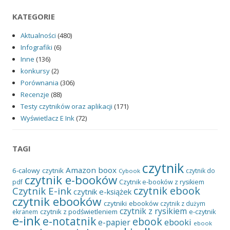
KATEGORIE
Aktualności
(480)
Infografiki
(6)
Inne
(136)
konkursy
(2)
Porównania
(306)
Recenzje
(88)
Testy czytników oraz aplikacji
(171)
Wyświetlacz E Ink
(72)
TAGI
czytnik
Amazon
boox
6-calowy czytnik
czytnik do
Cybook
czytnik e-booków
pdf
Czytnik e-booków z rysikiem
czytnik ebook
Czytnik E-ink
czytnik e-książek
czytnik ebooków
czytniki ebooków
czytnik z dużym
czytnik z rysikiem
czytnik z podświetleniem
e-czytnik
ekranem
e-ink
e-notatnik
ebook
ebooki
e-papier
ebook