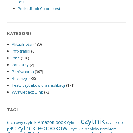
test
PocketBook Color – test
KATEGORIE
Aktualności
(480)
Infografiki
(6)
Inne
(136)
konkursy
(2)
Porównania
(307)
Recenzje
(88)
Testy czytników oraz aplikacji
(171)
Wyświetlacz E Ink
(72)
TAGI
czytnik
Amazon
boox
6-calowy czytnik
czytnik do
Cybook
czytnik e-booków
pdf
Czytnik e-booków z rysikiem