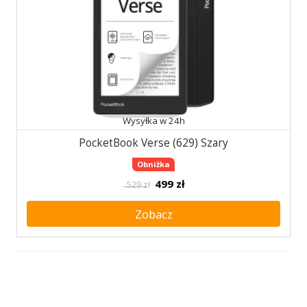
Wysyłka w 24h
PocketBook Verse (629) Szary
Obniżka
499
zł
529 zł
Zobacz