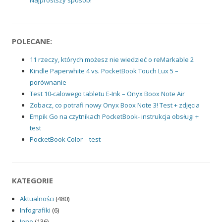
POLECANE:
11 rzeczy, których możesz nie wiedzieć o reMarkable 2
Kindle Paperwhite 4 vs. PocketBook Touch Lux 5 –
porównanie
Test 10-calowego tabletu E-Ink – Onyx Boox Note Air
Zobacz, co potrafi nowy Onyx Boox Note 3! Test + zdjęcia
Empik Go na czytnikach PocketBook- instrukcja obsługi +
test
PocketBook Color – test
KATEGORIE
Aktualności
(480)
Infografiki
(6)
Inne
(136)