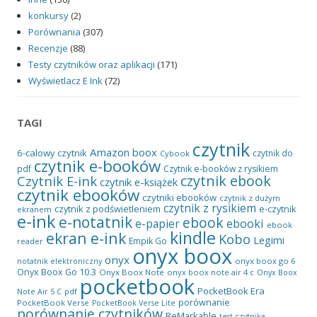
konkursy
(2)
Porównania
(307)
Recenzje
(88)
Testy czytników oraz aplikacji
(171)
Wyświetlacz E Ink
(72)
TAGI
czytnik
Amazon
boox
6-calowy czytnik
czytnik do
Cybook
czytnik e-booków
pdf
Czytnik e-booków z rysikiem
czytnik ebook
Czytnik E-ink
czytnik e-książek
czytnik ebooków
czytniki ebooków
czytnik z dużym
czytnik z rysikiem
czytnik z podświetleniem
e-czytnik
ekranem
e-ink
e-notatnik
ebook
ebooki
e-papier
ebook
kindle
ekran e-ink
Kobo
Legimi
Empik Go
reader
onyx boox
onyx
onyx boox go 6
notatnik elektroniczny
Onyx Boox Go 10.3
Onyx Boox Note
onyx boox note air 4 c
Onyx Boox
pocketbook
PocketBook Era
pdf
Note Air 5 C
porównanie
PocketBook Verse
PocketBook Verse Lite
porównanie czytników
ReMarkable
test czytnika