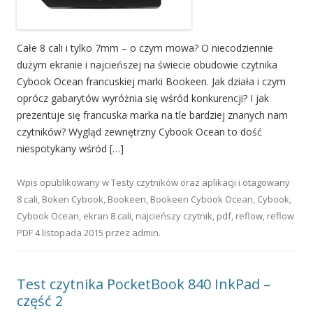
Całe 8 cali i tylko 7mm – o czym mowa? O niecodziennie
dużym ekranie i najcieńszej na świecie obudowie czytnika
Cybook Ocean francuskiej marki Bookeen. Jak działa i czym
oprócz gabarytów wyróżnia się wśród konkurencji? I jak
prezentuje się francuska marka na tle bardziej znanych nam
czytników? Wygląd zewnętrzny Cybook Ocean to dość
niespotykany wśród […]
Wpis opublikowany w
Testy czytników oraz aplikacji
i otagowany
8 cali
,
Boken Cybook
,
Bookeen
,
Bookeen Cybook Ocean
,
Cybook
,
Cybook Ocean
,
ekran 8 cali
,
najcieńszy czytnik
,
pdf
,
reflow
,
reflow
PDF
4 listopada 2015
przez
admin
.
Test czytnika PocketBook 840 InkPad –
część 2