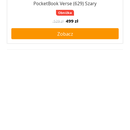
PocketBook Verse (629) Szary
Obniżka
499
zł
529 zł
Zobacz