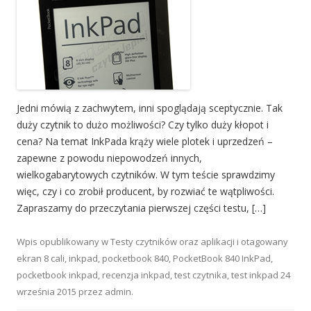
Jedni mówią z zachwytem, inni spoglądają sceptycznie. Tak
duży czytnik to dużo możliwości? Czy tylko duży kłopot i
cena? Na temat InkPada krąży wiele plotek i uprzedzeń –
zapewne z powodu niepowodzeń innych,
wielkogabarytowych czytników. W tym teście sprawdzimy
więc, czy i co zrobił producent, by rozwiać te wątpliwości.
Zapraszamy do przeczytania pierwszej części testu, […]
Wpis opublikowany w
Testy czytników oraz aplikacji
i otagowany
ekran 8 cali
,
inkpad
,
pocketbook 840
,
PocketBook 840 InkPad
,
pocketbook inkpad
,
recenzja inkpad
,
test czytnika
,
test inkpad
24
września 2015
przez
admin
.