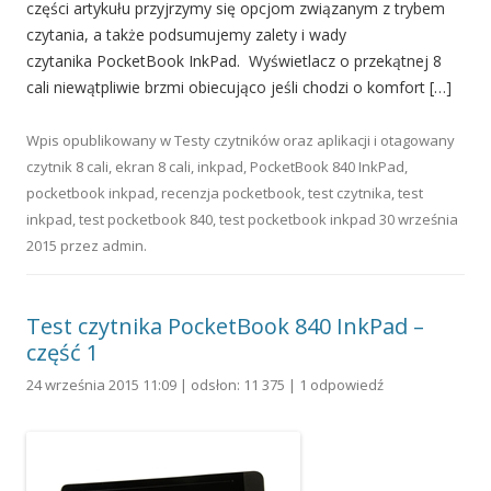
części artykułu przyjrzymy się opcjom związanym z trybem
czytania, a także podsumujemy zalety i wady
czytanika PocketBook InkPad. Wyświetlacz o przekątnej 8
cali niewątpliwie brzmi obiecująco jeśli chodzi o komfort […]
Wpis opublikowany w
Testy czytników oraz aplikacji
i otagowany
czytnik 8 cali
,
ekran 8 cali
,
inkpad
,
PocketBook 840 InkPad
,
pocketbook inkpad
,
recenzja pocketbook
,
test czytnika
,
test
inkpad
,
test pocketbook 840
,
test pocketbook inkpad
30 września
2015
przez
admin
.
Test czytnika PocketBook 840 InkPad –
część 1
24 września 2015 11:09 | odsłon: 11 375 |
1 odpowiedź