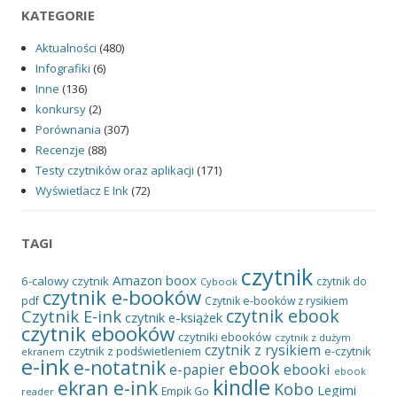
KATEGORIE
Aktualności
(480)
Infografiki
(6)
Inne
(136)
konkursy
(2)
Porównania
(307)
Recenzje
(88)
Testy czytników oraz aplikacji
(171)
Wyświetlacz E Ink
(72)
TAGI
czytnik
Amazon
boox
6-calowy czytnik
czytnik do
Cybook
czytnik e-booków
pdf
Czytnik e-booków z rysikiem
czytnik ebook
Czytnik E-ink
czytnik e-książek
czytnik ebooków
czytniki ebooków
czytnik z dużym
czytnik z rysikiem
czytnik z podświetleniem
e-czytnik
ekranem
e-ink
e-notatnik
ebook
ebooki
e-papier
ebook
kindle
ekran e-ink
Kobo
Legimi
Empik Go
reader