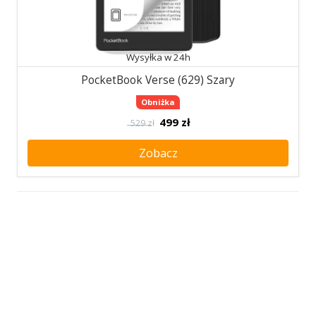
Wysyłka w 24h
PocketBook Verse (629) Szary
Obniżka
499
zł
529 zł
Zobacz