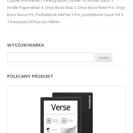
czytniki e-booków z funkcją audio
,
Kindle 10
,
Kindle Oasis 3
,
Kindle Paperwhite 4
,
Onyx Boox Max 3
,
Onyx Boox Note Pro
,
Onyx
Boox Nova Pro
,
PocketBook InkPad 3 Pro
,
pocketbook touch hd 3
7 listopada 2019
przez
Admin
.
WYSZUKIWARKA
Szukaj:
POLECANY PRODUKT