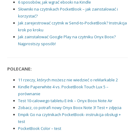
6 sposobów, jak wgrać ebooki na Kindle
Słowniki na czytnikach PocketBook – jak zainstalować i
korzystać?
Jak zarejestrować czytnik w Send-to-PocketBook? Instrukcja
krok po kroku
Jak zainstalować Google Play na czytniku Onyx Boox?
Najprostszy sposób!
POLECANE:
11 rzeczy, których możesz nie wiedzieć o reMarkable 2
Kindle Paperwhite 4 vs. PocketBook Touch Lux 5 –
porównanie
Test 10-calowego tabletu E-Ink – Onyx Boox Note Air
Zobacz, co potrafi nowy Onyx Boox Note 3! Test + zdjęcia
Empik Go na czytnikach PocketBook- instrukcja obsługi +
test
PocketBook Color – test