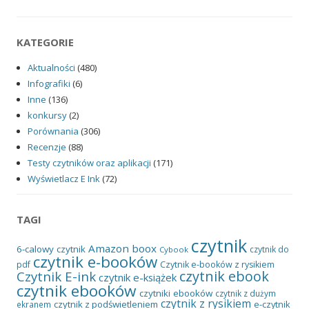
KATEGORIE
Aktualności
(480)
Infografiki
(6)
Inne
(136)
konkursy
(2)
Porównania
(306)
Recenzje
(88)
Testy czytników oraz aplikacji
(171)
Wyświetlacz E Ink
(72)
TAGI
czytnik
Amazon
boox
6-calowy czytnik
czytnik do
Cybook
czytnik e-booków
pdf
Czytnik e-booków z rysikiem
czytnik ebook
Czytnik E-ink
czytnik e-książek
czytnik ebooków
czytniki ebooków
czytnik z dużym
czytnik z rysikiem
czytnik z podświetleniem
e-czytnik
ekranem