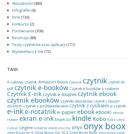
Aktualności
(480)
Infografiki
(6)
Inne
(136)
konkursy
(2)
Porównania
(306)
Recenzje
(88)
Testy czytników oraz aplikacji
(171)
Wyświetlacz E Ink
(72)
TAGI
czytnik
Amazon
boox
6-calowy czytnik
czytnik do
Cybook
czytnik e-booków
pdf
Czytnik e-booków z rysikiem
czytnik ebook
Czytnik E-ink
czytnik e-książek
czytnik ebooków
czytniki ebooków
czytnik z dużym
czytnik z rysikiem
czytnik z podświetleniem
e-czytnik
ekranem
e-ink
e-notatnik
ebook
ebooki
e-papier
ebook
kindle
ekran e-ink
Kobo
Empik Go
reader
Kobo Libra
onyx boox
onyx
Legimi
notatnik elektroniczny
Colour
Onyx Boox Go 10.3
onyx boox go 6
Onyx Boox Note
onyx boox note