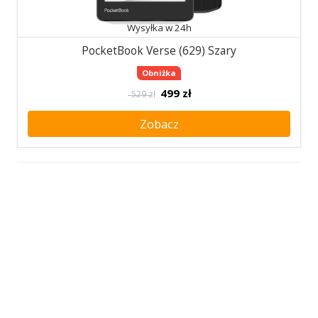
Wysyłka w 24h
PocketBook Verse (629) Szary
Obniżka
499
zł
529 zł
Zobacz