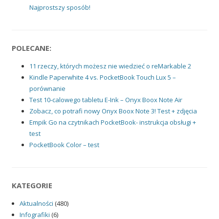
Najprostszy sposób!
POLECANE:
11 rzeczy, których możesz nie wiedzieć o reMarkable 2
Kindle Paperwhite 4 vs. PocketBook Touch Lux 5 –
porównanie
Test 10-calowego tabletu E-Ink – Onyx Boox Note Air
Zobacz, co potrafi nowy Onyx Boox Note 3! Test + zdjęcia
Empik Go na czytnikach PocketBook- instrukcja obsługi +
test
PocketBook Color – test
KATEGORIE
Aktualności
(480)
Infografiki
(6)