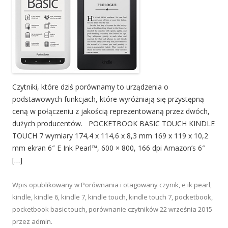
Czytniki, które dziś porównamy to urządzenia o
podstawowych funkcjach, które wyróżniają się przystępną
ceną w połączeniu z jakością reprezentowaną przez dwóch,
dużych producentów. POCKETBOOK BASIC TOUCH KINDLE
TOUCH 7 wymiary 174,4 х 114,6 х 8,3 mm 169 x 119 x 10,2
mm ekran 6″ E Ink Pearl™, 600 × 800, 166 dpi Amazon’s 6″
[…]
Wpis opublikowany w
Porównania
i otagowany
czynik
,
e ik pearl
,
kindle
,
kindle 6
,
kindle 7
,
kindle touch
,
kindle touch 7
,
pocketbook
,
pocketbook basic touch
,
porównanie czytników
22 września 2015
przez
admin
.