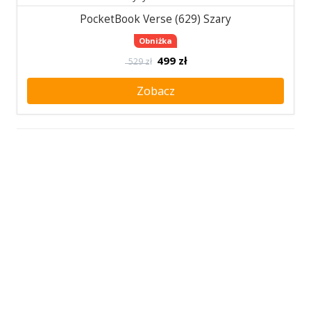
PocketBook Verse (629) Szary
Obniżka
499
zł
529 zł
Zobacz