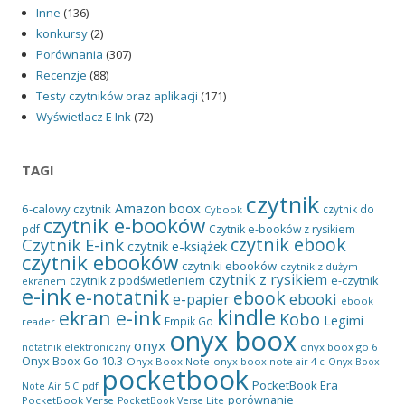
Inne
(136)
konkursy
(2)
Porównania
(307)
Recenzje
(88)
Testy czytników oraz aplikacji
(171)
Wyświetlacz E Ink
(72)
TAGI
czytnik
Amazon
boox
6-calowy czytnik
czytnik do
Cybook
czytnik e-booków
pdf
Czytnik e-booków z rysikiem
czytnik ebook
Czytnik E-ink
czytnik e-książek
czytnik ebooków
czytniki ebooków
czytnik z dużym
czytnik z rysikiem
czytnik z podświetleniem
e-czytnik
ekranem
e-ink
e-notatnik
ebook
ebooki
e-papier
ebook
kindle
ekran e-ink
Kobo
Legimi
Empik Go
reader
onyx boox
onyx
onyx boox go 6
notatnik elektroniczny
Onyx Boox Go 10.3
Onyx Boox Note
onyx boox note air 4 c
Onyx Boox
pocketbook
PocketBook Era
pdf
Note Air 5 C
porównanie
PocketBook Verse
PocketBook Verse Lite