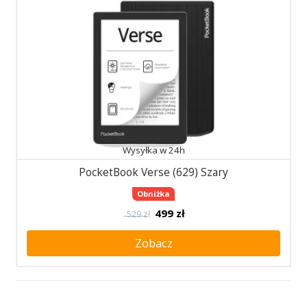
Wysyłka w 24h
PocketBook Verse (629) Szary
Obniżka
499
zł
529 zł
Zobacz