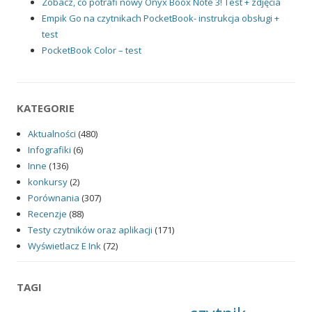
Zobacz, co potrafi nowy Onyx Boox Note 3! Test + zdjęcia
Empik Go na czytnikach PocketBook- instrukcja obsługi +
test
PocketBook Color – test
KATEGORIE
Aktualności
(480)
Infografiki
(6)
Inne
(136)
konkursy
(2)
Porównania
(307)
Recenzje
(88)
Testy czytników oraz aplikacji
(171)
Wyświetlacz E Ink
(72)
TAGI