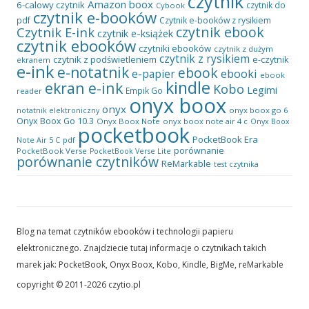
czytnik
Amazon
boox
6-calowy czytnik
czytnik do
Cybook
czytnik e-booków
pdf
Czytnik e-booków z rysikiem
czytnik ebook
Czytnik E-ink
czytnik e-książek
czytnik ebooków
czytniki ebooków
czytnik z dużym
czytnik z rysikiem
czytnik z podświetleniem
e-czytnik
ekranem
e-ink
e-notatnik
ebook
ebooki
e-papier
ebook
kindle
ekran e-ink
Kobo
Legimi
Empik Go
reader
onyx boox
onyx
onyx boox go 6
notatnik elektroniczny
Onyx Boox Go 10.3
Onyx Boox Note
onyx boox note air 4 c
Onyx Boox
pocketbook
PocketBook Era
pdf
Note Air 5 C
porównanie
PocketBook Verse
PocketBook Verse Lite
porównanie czytników
ReMarkable
test czytnika
Blog na temat czytników ebooków i technologii papieru
elektronicznego. Znajdziecie tutaj informacje o czytnikach takich
marek jak: PocketBook, Onyx Boox, Kobo, Kindle, BigMe, reMarkable
copyright © 2011-2026 czytio.pl