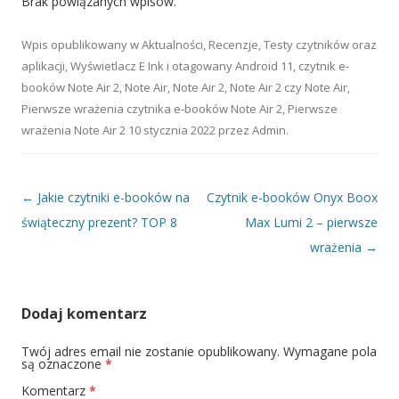
Brak powiązanych wpisów.
Wpis opublikowany w
Aktualności
,
Recenzje
,
Testy czytników oraz
aplikacji
,
Wyświetlacz E Ink
i otagowany
Android 11
,
czytnik e-
booków Note Air 2
,
Note Air
,
Note Air 2
,
Note Air 2 czy Note Air
,
Pierwsze wrażenia czytnika e-booków Note Air 2
,
Pierwsze
wrażenia Note Air 2
10 stycznia 2022
przez
Admin
.
Nawigacja wpisu
←
Jakie czytniki e-booków na
Czytnik e-booków Onyx Boox
świąteczny prezent? TOP 8
Max Lumi 2 – pierwsze
wrażenia
→
Dodaj komentarz
Twój adres email nie zostanie opublikowany.
Wymagane pola
są oznaczone
*
Komentarz
*