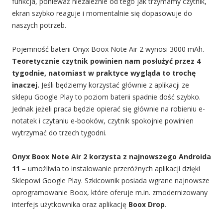
funkcja, ponieważ niezależnie od tego jak trzymamy czytnik,
ekran szybko reaguje i momentalnie się dopasowuje do
naszych potrzeb.
Pojemność baterii Onyx Boox Note Air 2 wynosi 3000 mAh.
Teoretycznie czytnik powinien nam posłużyć przez 4
tygodnie, natomiast w praktyce wygląda to trochę
inaczej.
Jeśli będziemy korzystać głównie z aplikacji ze
sklepu Google Play to poziom baterii spadnie dość szybko.
Jednak jeżeli praca będzie opierać się głównie na robieniu e-
notatek i czytaniu e-booków, czytnik spokojnie powinien
wytrzymać do trzech tygodni.
Onyx Boox Note Air 2 korzysta z najnowszego Androida
11
– umożliwia to instalowanie przeróżnych aplikacji dzięki
Sklepowi Google Play.
Szkicownik posiada wgrane najnowsze
oprogramowanie Boox, które oferuje m.in. zmodernizowany
interfejs użytkownika oraz aplikację
Boox Drop
.