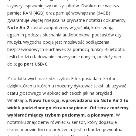
szybszy i sprawniejszy odczyt plików. Dwukrotnie większa
pamięć RAM (4GB) oraz pamięć wewnętrzna (64GB)
gwarantuje więcej miejsca na prywatne notatki i dokumenty.
Note Air 2
został zaopatrzony w głośniki, które zdają
egzamin podczas słuchania audiobooków, podcastów czy
muzyki. Wygodną opcją jest możliwość podłączenia
bezprzewodowych słuchawek za pomocą funkcji Bluetooth.
Jeśli chodzi o ładowanie i przesyłanie danych, posłuży nam
do tego
port USB-C
.
Z dodatkowych narzędzi czytnik E-Ink posiada mikrofon,
dzięki któremu któremu możemy dyktować tekst lub używać
czatu głosowego w aplikacjach takich jak na przykład
Whatsapp.
Nowa funkcja, wprowadzona do Note Air 2 to
wido
k podzielonego ekranu w pionie. Od teraz możemy
wybierać między trybem poziomym, a pionowym.
W
notatniku znajdziemy również G-sensor, który dopasuje
ekran odpowiednio do położenia. Jest to bardzo przydatna