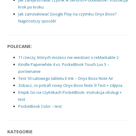
Jak zarejestrować czytnik w Send-to-PocketBook? Instrukcja
krok po kroku
Jak zainstalować Google Play na czytniku Onyx Boox?
Najprostszy sposób!
POLECANE:
11 rzeczy, których możesz nie wiedzieć o reMarkable 2
Kindle Paperwhite 4 vs. PocketBook Touch Lux 5 –
porównanie
Test 10-calowego tabletu E-Ink – Onyx Boox Note Air
Zobacz, co potrafi nowy Onyx Boox Note 3! Test + zdjęcia
Empik Go na czytnikach PocketBook- instrukcja obsługi +
test
PocketBook Color – test
KATEGORIE