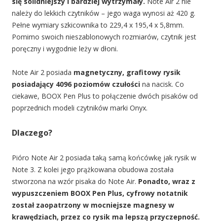
się solidniejszy i bardziej wytrzymały.
Note Air 2 nie
należy do lekkich czytników – jego waga wynosi aż 420 g.
Pełne wymiary szkicownika to
229,4 x 195,4 x 5,8mm.
Pomimo swoich nieszablonowych rozmiarów, czytnik jest
poręczny i wygodnie leży w dłoni.
Note Air 2 posiada
magnetyczny, grafitowy rysik
posiadający 4096 poziomów czułości
na nacisk. Co
ciekawe, BOOX Pen Plus to połączenie dwóch pisaków od
poprzednich modeli czytników marki Onyx.
Dlaczego?
Pióro Note Air 2 posiada taką samą końcówkę jak rysik w
Note 3. Z kolei jego prążkowana obudowa została
stworzona na wzór pisaka do Note Air.
Ponadto, wraz z
wypuszczeniem BOOX Pen Plus, cyfrowy notatnik
został zaopatrzony w mocniejsze magnesy w
krawędziach, przez co rysik ma lepszą przyczepność.