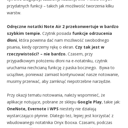
przydatnych funkcji – takich jak możliwość tworzenia kilku
warstw.
Odręczne notatki Note Air 2 przekonwertuje w bardzo
szybkim tempie.
Czytnik posiada
funkcje odrzucenia
dłoni
, która powinna dać nam możliwość swobodnego
pisania, kiedy oprzemy rękę o ekran.
Czy tak jest w
rzeczywistości? – nie bardzo.
Czasem, przy
przypadkowym położeniu dłoni na e-notatniku, czytnik
uruchamia niechcianą funkcję z paska bocznego. Bywa to
uciążliwe, ponieważ zamiast kontynuować nasze notowanie,
musimy przerwać, aby zamknąć niepotrzebne narzędzie.
Przy okazji tematu notowania, należy wspomnieć, że
aplikacje notujące, pobrane ze sklepu
Google Play
, takie jak:
OneNote, Evernote i WPS
niestety nie działają
wystarczająco płynnie. Dlatego też, lepiej jest korzystać z
wbudowanego notatnika Onyx Booxa. Czasami, podczas