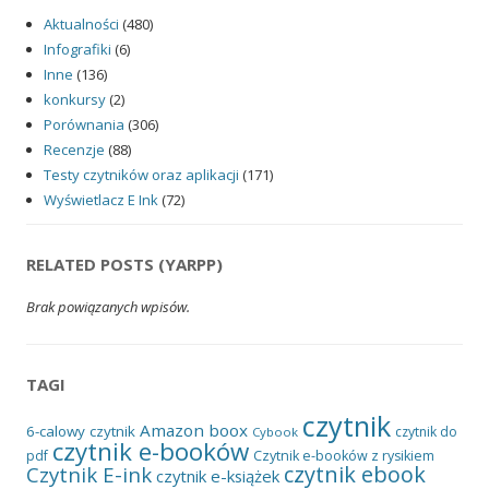
Aktualności
(480)
Infografiki
(6)
Inne
(136)
konkursy
(2)
Porównania
(306)
Recenzje
(88)
Testy czytników oraz aplikacji
(171)
Wyświetlacz E Ink
(72)
RELATED POSTS (YARPP)
Brak powiązanych wpisów.
TAGI
czytnik
Amazon
boox
6-calowy czytnik
czytnik do
Cybook
czytnik e-booków
pdf
Czytnik e-booków z rysikiem
czytnik ebook
Czytnik E-ink
czytnik e-książek