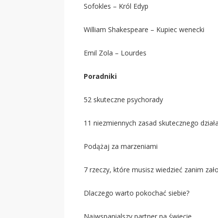
Sofokles – Król Edyp
William Shakespeare – Kupiec wenecki
Emil Zola – Lourdes
Poradniki
52 skuteczne psychorady
11 niezmiennych zasad skutecznego dział
Podążaj za marzeniami
7 rzeczy, które musisz wiedzieć zanim za
Dlaczego warto pokochać siebie?
Najwspanialszy partner na świecie