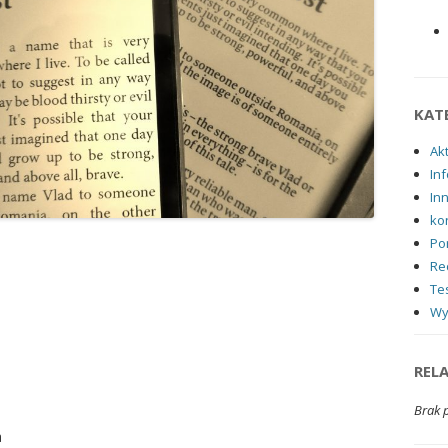
KAT
Ak
Inf
In
ko
Po
Re
Tes
Wy
REL
Brak 
a