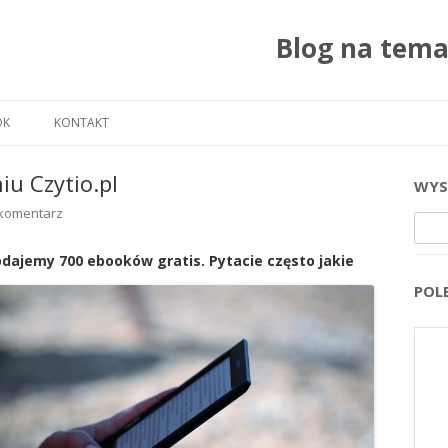
Blog na tem
Przejdź do treści
OK
KONTAKT
iu Czytio.pl
WYS
komentarz
Szuka
dajemy 700 ebooków gratis. Pytacie często jakie
POL