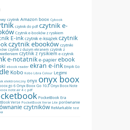
I
Amazon
boox
owy czytnik
Cybook
ytnik
czytnik e-
czytnik do pdf
oków
Czytnik e-booków z rysikiem
czytnik
tnik E-ink
czytnik e-książek
czytnik ebooków
ook
czytniki
ków
czytnik z
czytnik z dużym ekranem
czytnik z rysikiem
wietleniem
e-czytnik
nk
e-notatnik
ebook
e-papier
ekran e-ink
oki
Empik Go
ebook reader
dle
Kobo
Legimi
Kobo Libra Colour
onyx boox
onyx
ik elektroniczny
Onyx Boox Go 10.3
boox go 6
Onyx Boox Note
oox note air 4 c
pdf
cketbook
PocketBook Era
porównanie
tBook Verse
PocketBook Verse Lite
ównanie czytników
ReMarkable
test
ka