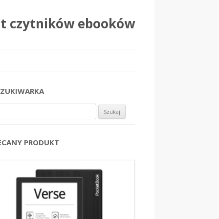
at czytników ebooków
ZUKIWARKA
j:
ECANY PRODUKT