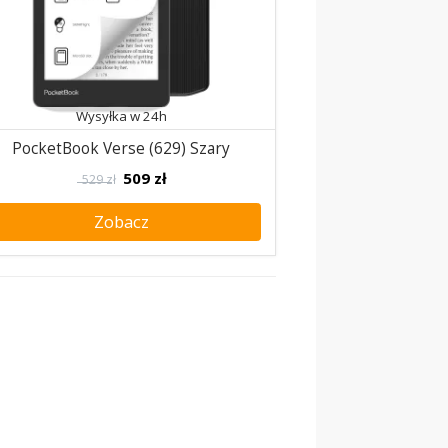
Wysyłka w 24h
PocketBook Verse (629) Szary
509
zł
529 zł
Zobacz