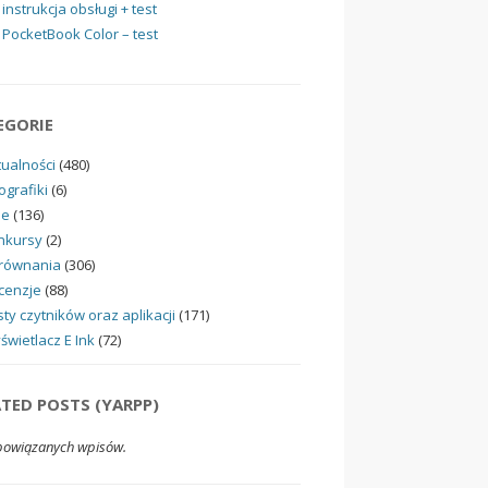
instrukcja obsługi + test
PocketBook Color – test
EGORIE
tualności
(480)
ografiki
(6)
ne
(136)
nkursy
(2)
równania
(306)
cenzje
(88)
ty czytników oraz aplikacji
(171)
świetlacz E Ink
(72)
ATED POSTS (YARPP)
powiązanych wpisów.