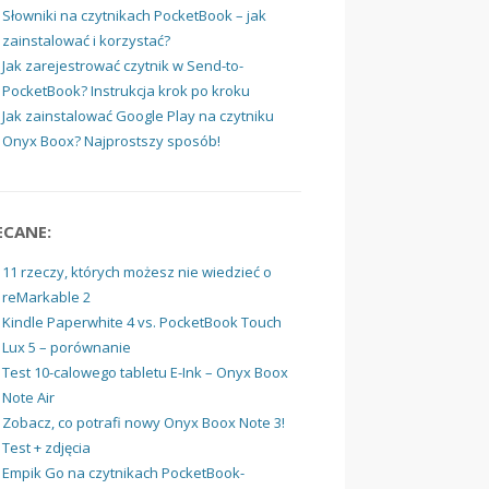
Słowniki na czytnikach PocketBook – jak
zainstalować i korzystać?
Jak zarejestrować czytnik w Send-to-
PocketBook? Instrukcja krok po kroku
Jak zainstalować Google Play na czytniku
Onyx Boox? Najprostszy sposób!
ECANE:
11 rzeczy, których możesz nie wiedzieć o
reMarkable 2
Kindle Paperwhite 4 vs. PocketBook Touch
Lux 5 – porównanie
Test 10-calowego tabletu E-Ink – Onyx Boox
Note Air
Zobacz, co potrafi nowy Onyx Boox Note 3!
Test + zdjęcia
Empik Go na czytnikach PocketBook-