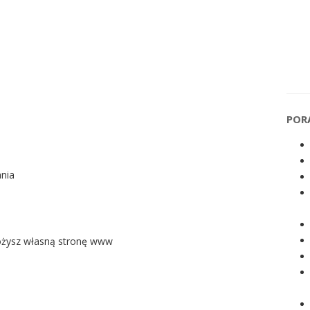
POR
ania
łożysz własną stronę www