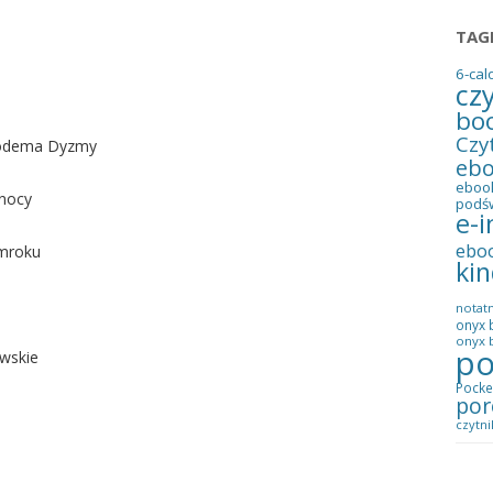
TAG
6-cal
cz
bo
Czy
kodema Dyzmy
eb
eboo
łnocy
podś
e-i
ebo
 mroku
kin
notatn
onyx 
onyx b
po
owskie
Pocke
por
czytni