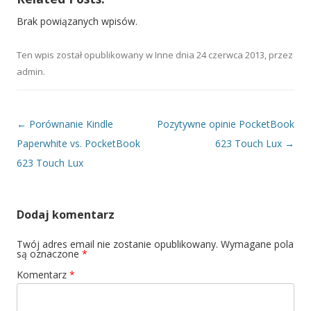
Brak powiązanych wpisów.
Ten wpis został opublikowany w
Inne
dnia
24 czerwca 2013
,
przez
admin
.
Nawigacja wpisu
←
Porównanie Kindle
Pozytywne opinie PocketBook
Paperwhite vs. PocketBook
623 Touch Lux
→
623 Touch Lux
Dodaj komentarz
Twój adres email nie zostanie opublikowany.
Wymagane pola
są oznaczone
*
Komentarz
*