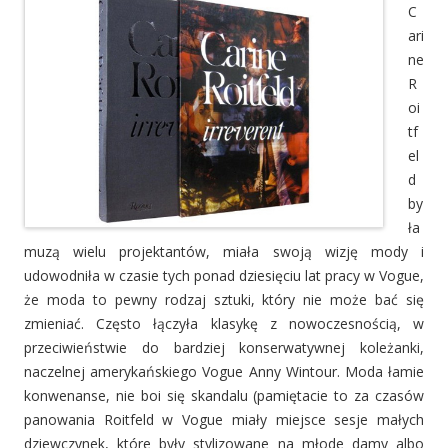
C
ari
ne
R
oi
tf
el
d
by
ła
muzą wielu projektantów, miała swoją wizję mody i
udowodniła w czasie tych ponad dziesięciu lat pracy w Vogue,
że moda to pewny rodzaj sztuki, który nie może bać się
zmieniać. Często łączyła klasykę z nowoczesnością, w
przeciwieństwie do bardziej konserwatywnej koleżanki,
naczelnej amerykańskiego Vogue Anny Wintour. Moda łamie
konwenanse, nie boi się skandalu (pamiętacie to za czasów
panowania Roitfeld w Vogue miały miejsce sesje małych
dziewczynek, które były stylizowane na młode damy albo