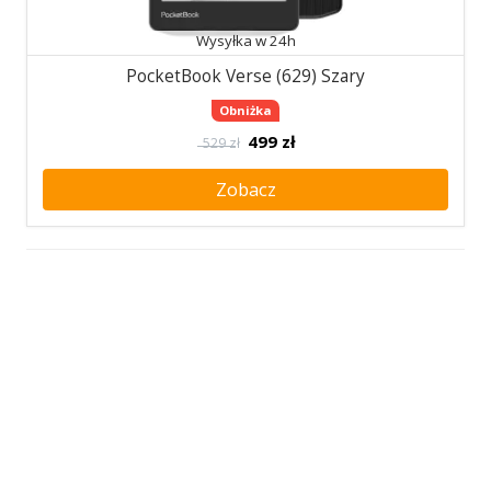
Wysyłka w 24h
PocketBook Verse (629) Szary
Obniżka
499
zł
529 zł
Zobacz