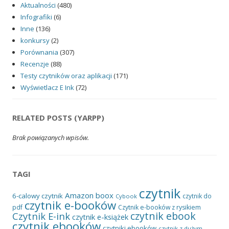
Aktualności
(480)
Infografiki
(6)
Inne
(136)
konkursy
(2)
Porównania
(307)
Recenzje
(88)
Testy czytników oraz aplikacji
(171)
Wyświetlacz E Ink
(72)
RELATED POSTS (YARPP)
Brak powiązanych wpisów.
TAGI
czytnik
Amazon
boox
6-calowy czytnik
czytnik do
Cybook
czytnik e-booków
pdf
Czytnik e-booków z rysikiem
czytnik ebook
Czytnik E-ink
czytnik e-książek
czytnik ebooków
czytniki ebooków
czytnik z dużym