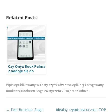
Related Posts:
Czy Onyx Boox Palma
2 nadaje się do
nauki? Test
popularnych aplikacji
Wpis opublikowany w
Testy czytników oraz aplikacji
i otagowany
Bookeen
,
Bookeen Saga
26 stycznia 2018
przez
Admin
.
Nawigacja wpisu
←
Test Bookeen Saga-
Idealny czytnik dla ucznia- TOP