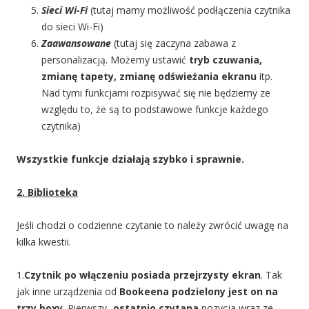
Sieci Wi-Fi
(tutaj mamy możliwość podłączenia czytnika
do sieci Wi-Fi)
Zaawansowane
(tutaj się zaczyna zabawa z
personalizacją. Możemy ustawić
tryb czuwania,
zmianę tapety, zmianę odświeżania ekranu
itp.
Nad tymi funkcjami rozpisywać się nie będziemy ze
względu to, że są to podstawowe funkcje każdego
czytnika)
Wszystkie funkcje działają szybko i sprawnie.
2. Biblioteka
Jeśli chodzi o codzienne czytanie to należy zwrócić uwagę na
kilka kwestii.
1.
Czytnik po włączeniu posiada przejrzysty ekran
. Tak
jak inne urządzenia od
Bookeena podzielony jest on na
trzy boxy
. Pierwszy-
ostatnio czytana
pozycja wraz ze