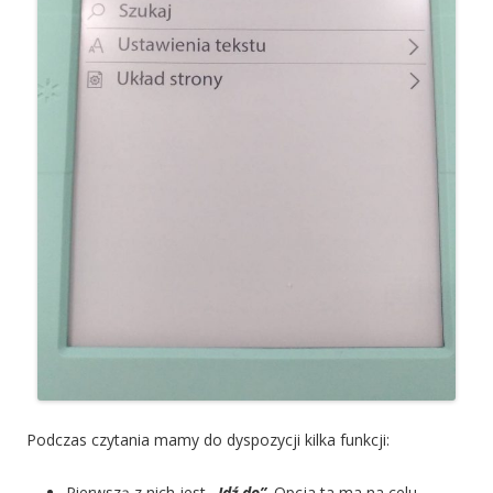
Podczas czytania mamy do dyspozycji kilka funkcji:
Pierwszą z nich jest
„
Idź do”
. Opcja ta ma na celu