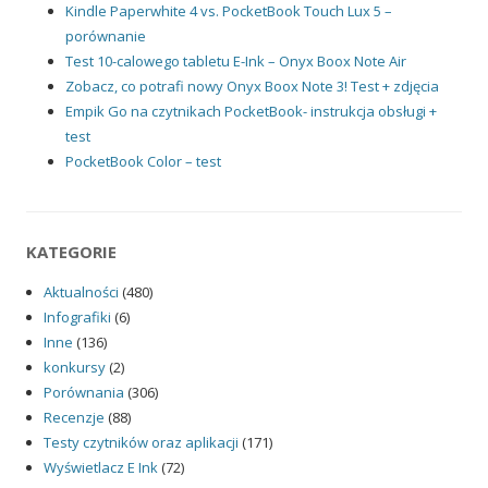
Kindle Paperwhite 4 vs. PocketBook Touch Lux 5 –
porównanie
Test 10-calowego tabletu E-Ink – Onyx Boox Note Air
Zobacz, co potrafi nowy Onyx Boox Note 3! Test + zdjęcia
Empik Go na czytnikach PocketBook- instrukcja obsługi +
test
PocketBook Color – test
KATEGORIE
Aktualności
(480)
Infografiki
(6)
Inne
(136)
konkursy
(2)
Porównania
(306)
Recenzje
(88)
Testy czytników oraz aplikacji
(171)
Wyświetlacz E Ink
(72)