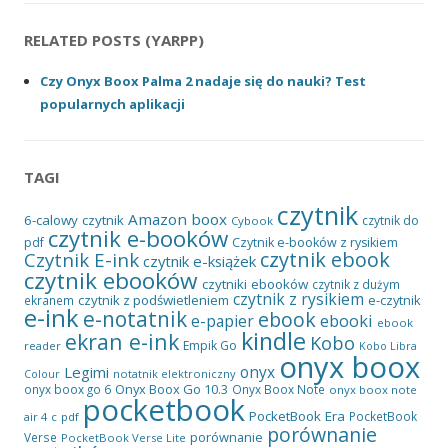
RELATED POSTS (YARPP)
Czy Onyx Boox Palma 2 nadaje się do nauki? Test
popularnych aplikacji
TAGI
czytnik
Amazon
boox
6-calowy czytnik
czytnik do
Cybook
czytnik e-booków
pdf
Czytnik e-booków z rysikiem
czytnik ebook
Czytnik E-ink
czytnik e-książek
czytnik ebooków
czytniki ebooków
czytnik z dużym
czytnik z rysikiem
czytnik z podświetleniem
e-czytnik
ekranem
e-ink
e-notatnik
ebook
ebooki
e-papier
ebook
kindle
ekran e-ink
Kobo
Empik Go
reader
Kobo Libra
onyx boox
onyx
Legimi
notatnik elektroniczny
Colour
Onyx Boox Go 10.3
onyx boox go 6
Onyx Boox Note
onyx boox note
pocketbook
PocketBook Era
PocketBook
air 4 c
pdf
porównanie
porównanie
Verse
PocketBook Verse Lite