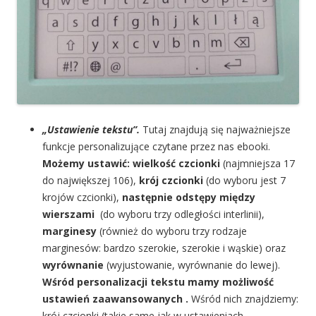
„Ustawienie tekstu”.
Tutaj znajdują się najważniejsze
funkcje personalizujące czytane przez nas ebooki.
Możemy ustawić: wielkość czcionki
(najmniejsza 17
do największej 106),
krój czcionki
(do wyboru jest 7
krojów czcionki),
następnie odstępy między
wierszami
(do wyboru trzy odległości interlinii),
marginesy
(również do wyboru trzy rodzaje
marginesów: bardzo szerokie, szerokie i wąskie) oraz
wyrównanie
(wyjustowanie, wyrównanie do lewej).
Wśród personalizacji tekstu mamy możliwość
ustawień zaawansowanych .
Wśród nich znajdziemy:
krój czcionki (takie same jak w ustawieniach