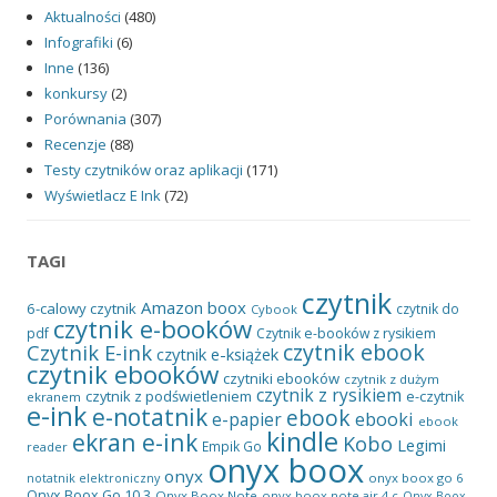
Aktualności
(480)
Infografiki
(6)
Inne
(136)
konkursy
(2)
Porównania
(307)
Recenzje
(88)
Testy czytników oraz aplikacji
(171)
Wyświetlacz E Ink
(72)
TAGI
czytnik
Amazon
boox
6-calowy czytnik
czytnik do
Cybook
czytnik e-booków
pdf
Czytnik e-booków z rysikiem
czytnik ebook
Czytnik E-ink
czytnik e-książek
czytnik ebooków
czytniki ebooków
czytnik z dużym
czytnik z rysikiem
czytnik z podświetleniem
e-czytnik
ekranem
e-ink
e-notatnik
ebook
ebooki
e-papier
ebook
kindle
ekran e-ink
Kobo
Legimi
Empik Go
reader
onyx boox
onyx
onyx boox go 6
notatnik elektroniczny
Onyx Boox Go 10.3
Onyx Boox Note
onyx boox note air 4 c
Onyx Boox