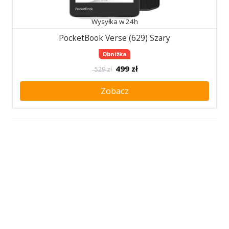
Wysyłka w 24h
PocketBook Verse (629) Szary
Obniżka
499
zł
529 zł
Zobacz