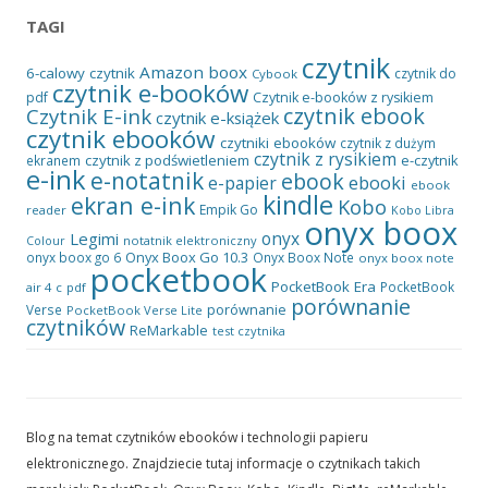
TAGI
czytnik
Amazon
boox
6-calowy czytnik
czytnik do
Cybook
czytnik e-booków
pdf
Czytnik e-booków z rysikiem
czytnik ebook
Czytnik E-ink
czytnik e-książek
czytnik ebooków
czytniki ebooków
czytnik z dużym
czytnik z rysikiem
czytnik z podświetleniem
e-czytnik
ekranem
e-ink
e-notatnik
ebook
ebooki
e-papier
ebook
kindle
ekran e-ink
Kobo
Empik Go
reader
Kobo Libra
onyx boox
onyx
Legimi
notatnik elektroniczny
Colour
Onyx Boox Go 10.3
onyx boox go 6
Onyx Boox Note
onyx boox note
pocketbook
PocketBook Era
PocketBook
air 4 c
pdf
porównanie
porównanie
Verse
PocketBook Verse Lite
czytników
ReMarkable
test czytnika
Blog na temat czytników ebooków i technologii papieru
elektronicznego. Znajdziecie tutaj informacje o czytnikach takich