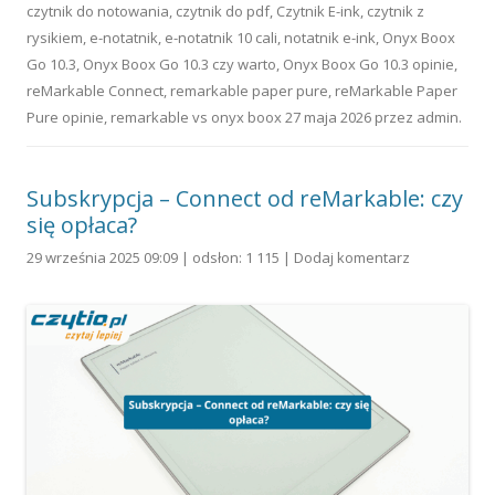
czytnik do notowania
,
czytnik do pdf
,
Czytnik E-ink
,
czytnik z
rysikiem
,
e-notatnik
,
e-notatnik 10 cali
,
notatnik e-ink
,
Onyx Boox
Go 10.3
,
Onyx Boox Go 10.3 czy warto
,
Onyx Boox Go 10.3 opinie
,
reMarkable Connect
,
remarkable paper pure
,
reMarkable Paper
Pure opinie
,
remarkable vs onyx boox
27 maja 2026
przez
admin
.
Subskrypcja – Connect od reMarkable: czy
się opłaca?
29 września 2025 09:09 | odsłon: 1 115 |
Dodaj komentarz