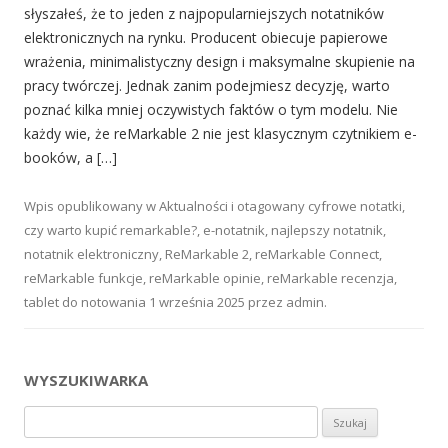
słyszałeś, że to jeden z najpopularniejszych notatników
elektronicznych na rynku. Producent obiecuje papierowe
wrażenia, minimalistyczny design i maksymalne skupienie na
pracy twórczej. Jednak zanim podejmiesz decyzję, warto
poznać kilka mniej oczywistych faktów o tym modelu. Nie
każdy wie, że reMarkable 2 nie jest klasycznym czytnikiem e-
booków, a […]
Wpis opublikowany w
Aktualności
i otagowany
cyfrowe notatki
,
czy warto kupić remarkable?
,
e-notatnik
,
najlepszy notatnik
,
notatnik elektroniczny
,
ReMarkable 2
,
reMarkable Connect
,
reMarkable funkcje
,
reMarkable opinie
,
reMarkable recenzja
,
tablet do notowania
1 września 2025
przez
admin
.
WYSZUKIWARKA
Szukaj: