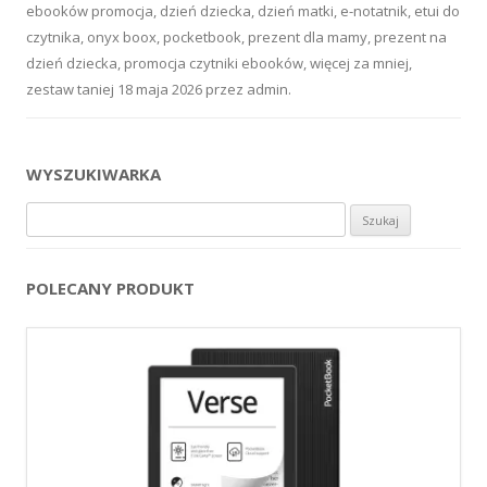
ebooków promocja
,
dzień dziecka
,
dzień matki
,
e-notatnik
,
etui do
czytnika
,
onyx boox
,
pocketbook
,
prezent dla mamy
,
prezent na
dzień dziecka
,
promocja czytniki ebooków
,
więcej za mniej
,
zestaw taniej
18 maja 2026
przez
admin
.
WYSZUKIWARKA
Szukaj:
POLECANY PRODUKT