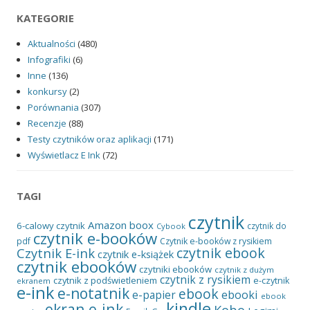
KATEGORIE
Aktualności
(480)
Infografiki
(6)
Inne
(136)
konkursy
(2)
Porównania
(307)
Recenzje
(88)
Testy czytników oraz aplikacji
(171)
Wyświetlacz E Ink
(72)
TAGI
czytnik
Amazon
boox
6-calowy czytnik
czytnik do
Cybook
czytnik e-booków
pdf
Czytnik e-booków z rysikiem
czytnik ebook
Czytnik E-ink
czytnik e-książek
czytnik ebooków
czytniki ebooków
czytnik z dużym
czytnik z rysikiem
czytnik z podświetleniem
e-czytnik
ekranem
e-ink
e-notatnik
ebook
ebooki
e-papier
ebook
kindle
ekran e-ink
Kobo