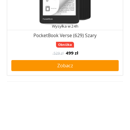
Wysyłka w 24h
PocketBook Verse (629) Szary
Obniżka
499
zł
529 zł
Zobacz