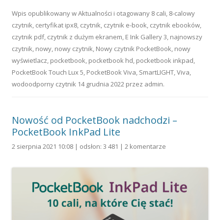
Wpis opublikowany w
Aktualności
i otagowany
8 cali
,
8-calowy
czytnik
,
certyfikat ipx8
,
czytnik
,
czytnik e-book
,
czytnik ebooków
,
czytnik pdf
,
czytnik z dużym ekranem
,
E Ink Gallery 3
,
najnowszy
czytnik
,
nowy
,
nowy czytnik
,
Nowy czytnik PocketBook
,
nowy
wyświetlacz
,
pocketbook
,
pocketbook hd
,
pocketbook inkpad
,
PocketBook Touch Lux 5
,
PocketBook Viva
,
SmartLIGHT
,
Viva
,
wodoodporny czytnik
14 grudnia 2022
przez
admin
.
Nowość od PocketBook nadchodzi –
PocketBook InkPad Lite
2 sierpnia 2021 10:08 | odsłon: 3 481 |
2 komentarze