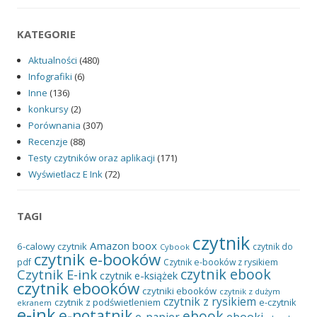
KATEGORIE
Aktualności
(480)
Infografiki
(6)
Inne
(136)
konkursy
(2)
Porównania
(307)
Recenzje
(88)
Testy czytników oraz aplikacji
(171)
Wyświetlacz E Ink
(72)
TAGI
czytnik
Amazon
boox
6-calowy czytnik
czytnik do
Cybook
czytnik e-booków
pdf
Czytnik e-booków z rysikiem
czytnik ebook
Czytnik E-ink
czytnik e-książek
czytnik ebooków
czytniki ebooków
czytnik z dużym
czytnik z rysikiem
czytnik z podświetleniem
e-czytnik
ekranem
e-ink
e-notatnik
ebook
ebooki