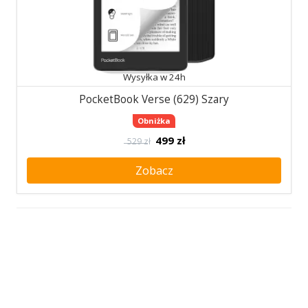
Wysyłka w 24h
PocketBook Verse (629) Szary
Obniżka
499
zł
529 zł
Zobacz