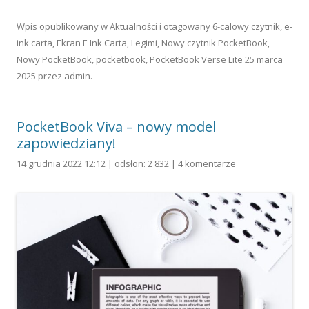
Wpis opublikowany w
Aktualności
i otagowany
6-calowy czytnik
,
e-
ink carta
,
Ekran E Ink Carta
,
Legimi
,
Nowy czytnik PocketBook
,
Nowy PocketBook
,
pocketbook
,
PocketBook Verse Lite
25 marca
2025
przez
admin
.
PocketBook Viva – nowy model
zapowiedziany!
14 grudnia 2022 12:12 | odsłon: 2 832 |
4 komentarze