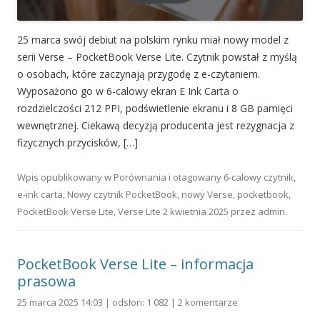
25 marca swój debiut na polskim rynku miał nowy model z
serii Verse – PocketBook Verse Lite. Czytnik powstał z myślą
o osobach, które zaczynają przygodę z e-czytaniem.
Wyposażono go w 6-calowy ekran E Ink Carta o
rozdzielczości 212 PPI, podświetlenie ekranu i 8 GB pamięci
wewnętrznej. Ciekawą decyzją producenta jest rezygnacja z
fizycznych przycisków, […]
Wpis opublikowany w
Porównania
i otagowany
6-calowy czytnik
,
e-ink carta
,
Nowy czytnik PocketBook
,
nowy Verse
,
pocketbook
,
PocketBook Verse Lite
,
Verse Lite
2 kwietnia 2025
przez
admin
.
PocketBook Verse Lite – informacja
prasowa
25 marca 2025 14:03 | odsłon: 1 082 |
2 komentarze