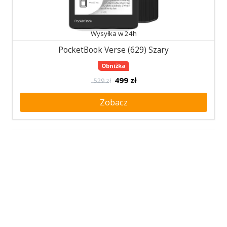
Wysyłka w 24h
PocketBook Verse (629) Szary
Obniżka
499
zł
529 zł
Zobacz