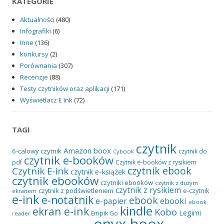
KATEGORIE
Aktualności
(480)
Infografiki
(6)
Inne
(136)
konkursy
(2)
Porównania
(307)
Recenzje
(88)
Testy czytników oraz aplikacji
(171)
Wyświetlacz E Ink
(72)
TAGI
czytnik
Amazon
boox
6-calowy czytnik
czytnik do
Cybook
czytnik e-booków
pdf
Czytnik e-booków z rysikiem
czytnik ebook
Czytnik E-ink
czytnik e-książek
czytnik ebooków
czytniki ebooków
czytnik z dużym
czytnik z rysikiem
czytnik z podświetleniem
e-czytnik
ekranem
e-ink
e-notatnik
ebook
ebooki
e-papier
ebook
kindle
ekran e-ink
Kobo
Legimi
Empik Go
reader
onyx boox